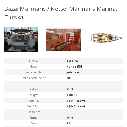
Baza: Marmaris / Netsel Marmaris Marina,
Turska
Plovilo:
Kia Ora
Model:
Hanse 505
Vrsta plovila:
Jedrilica
Godina proizvodnje:
2016
Dužina:
51 ft
Ležajevi:
9 (8+1)
Kabine:
5 (4+1 crew)
WC / Tuš:
5 (4+1 crew)
Istisnina:
Širina:
16 ft
Gaz:
8 ft