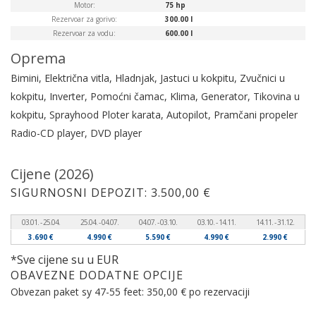
Motor:
75 hp
Rezervoar za gorivo:
300.00 l
Rezervoar za vodu:
600.00 l
Oprema
Bimini, Električna vitla, Hladnjak, Jastuci u kokpitu, Zvučnici u
kokpitu, Inverter, Pomoćni čamac, Klima, Generator, Tikovina u
kokpitu, Sprayhood
Ploter karata, Autopilot, Pramčani propeler
Radio-CD player, DVD player
Cijene (2026)
SIGURNOSNI DEPOZIT: 3.500,00 €
03.01. - 25.04.
25.04. - 04.07.
04.07. - 03.10.
03.10. - 14.11.
14.11. - 31.12.
3.690 €
4.990 €
5.590 €
4.990 €
2.990 €
*Sve cijene su u EUR
OBAVEZNE DODATNE OPCIJE
Obvezan paket sy 47-55 feet: 350,00 € po rezervaciji