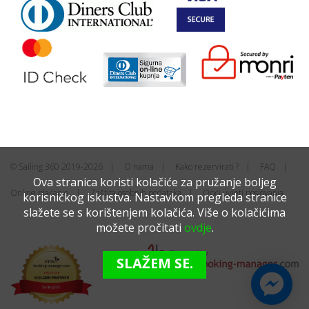
© Sailing 360 2019-2026
O nama
Kako rezervirati ?
FAQ
Ova stranica koristi kolačiće za pružanje boljeg
Online plaćanje
Zaštita osobnih podataka
Opći uvjeti poslovanja
korisničkog iskustva. Nastavkom pregleda stranice
slažete se s korištenjem kolačića. Više o kolačićima
možete pročitati
ovdje
.
SLAŽEM SE.