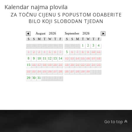
Kalendar najma plovila
ZA TOČNU CIJENU S POPUSTOM ODABERITE
BILO KOJI SLOBODAN TJEDAN
August
2026
September
2026
S
S
M
T
W
T
F
S
S
M
T
W
T
F
25
26
27
28
29
30
31
29
30
31
1
2
3
4
1
2
3
4
5
6
7
5
6
7
8
9
10
11
8
9
10
11
12
13
14
12
13
14
15
16
17
18
15
16
17
18
19
20
21
19
20
21
22
23
24
25
22
23
24
25
26
27
28
26
27
28
29
30
1
2
29
30
31
1
2
3
4
Go to top