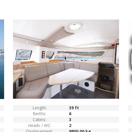
Length:
39 ft
Berths:
6
Cabins:
3
Heads / WC:
2
Displacement:
9800.00 kg