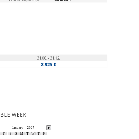
31.08. - 31.12.
8.925 €
ABLE WEEK
January
2027
F
S
S
M
T
W
T
F