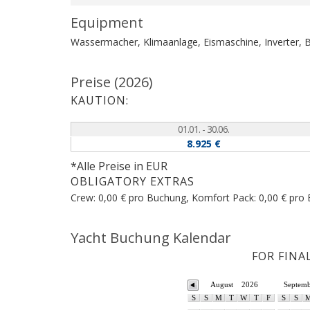
Equipment
Wassermacher, Klimaanlage, Eismaschine, Inverter,
Preise (2026)
KAUTION:
01.01. - 30.06.
8.925 €
*Alle Preise in EUR
OBLIGATORY EXTRAS
Crew: 0,00 € pro Buchung, Komfort Pack: 0,00 € pro
Yacht Buchung Kalendar
FOR FINA
August
2026
Septem
S
S
M
T
W
T
F
S
S