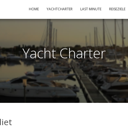
HOME
YACHTCHARTER
LAST MINUTE
REISEZIELE
Yacht Charter
liet