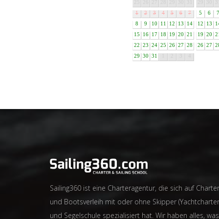
25
26
27
28
29
30
31
29
30
3
1
2
3
4
5
6
7
5
6
8
9
10
11
12
13
14
12
13
1
15
16
17
18
19
20
21
19
20
2
22
23
24
25
26
27
28
26
27
2
29
30
31
1
2
3
4
Sailing360 ist eine Charteragentur, die sich auf Charter
und Bootsverleih mit oder ohne Skipper (Yachtcharter
und Segelschule spezialisiert hat. Wir haben alles, was