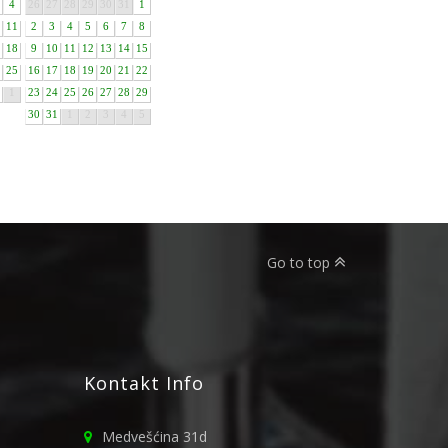
4
26
27
28
29
30
31
1
11
2
3
4
5
6
7
8
18
9
10
11
12
13
14
15
25
16
17
18
19
20
21
22
1
23
24
25
26
27
28
29
30
31
1
2
3
4
5
Go to top
Kontakt Info
Medvešćina 31d