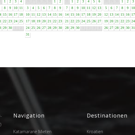
1
1
2
3
4
26
27
28
29
30
1
2
31
1
2
3
4
5
6
28
29
30
1
2
3
7
8
9
10
11
3
4
5
6
7
8
9
7
8
9
10
11
12
13
5
6
7
8
9
10
4
15
16
17
18
10
11
12
13
14
15
16
14
15
16
17
18
19
20
12
13
14
15
16
17
1
22
23
24
25
17
18
19
20
21
22
23
21
22
23
24
25
26
27
19
20
21
22
23
24
8
29
30
1
2
24
25
26
27
28
29
30
28
29
30
1
2
3
4
26
27
28
29
30
31
31
Navigation
Destinationen
-
)
Katamarane Mieten
Kroatien