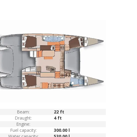
Beam:
22 ft
Draught:
4 ft
Engine:
Fuel capacity:
300.00 l
Water capacity:
530.00 l