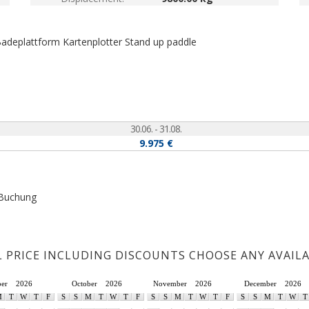
 Badeplattform
Kartenplotter
Stand up paddle
30.06. - 31.08.
9.975 €
 Buchung
L PRICE INCLUDING DISCOUNTS CHOOSE ANY AVAIL
ber
2026
October
2026
November
2026
December
2026
M
T
W
T
F
S
S
M
T
W
T
F
S
S
M
T
W
T
F
S
S
M
T
W
T