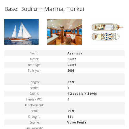
Base: Bodrum Marina, Türkei
Yacht:
Aganippe
Model:
Gulet
Boat type:
Gulet
Built year:
2008
Length:
87 ft
Berths:
8
Cabins:
4 2 double + 2 twin
Heads / WC:
4
Displacement:
Beam:
21 ft
Draught:
8 ft
Engine:
Volvo Penta
Fuel capacity: