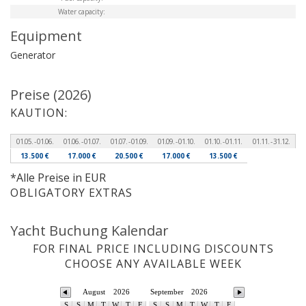
Water capacity:
Equipment
Generator
Preise (2026)
KAUTION:
01.05. - 01.06.
01.06. - 01.07.
01.07. - 01.09.
01.09. - 01.10.
01.10. - 01.11.
01.11. - 31.12.
13.500 €
17.000 €
20.500 €
17.000 €
13.500 €
*Alle Preise in EUR
OBLIGATORY EXTRAS
Yacht Buchung Kalendar
FOR FINAL PRICE INCLUDING DISCOUNTS
CHOOSE ANY AVAILABLE WEEK
August
2026
September
2026
S
S
M
T
W
T
F
S
S
M
T
W
T
F