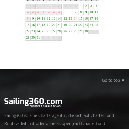
25
26
27
28
29
30
31
29
30
31
1
2
3
4
1
2
3
4
5
6
7
5
6
7
8
9
10
11
8
9
10
11
12
13
14
12
13
14
15
16
17
18
15
16
17
18
19
20
21
19
20
21
22
23
24
25
22
23
24
25
26
27
28
26
27
28
29
30
1
2
29
30
31
1
2
3
4
Go to top
Sailing360 ist eine Charteragentur, die sich auf Charter- und
Bootsverleih mit oder ohne Skipper (Yachtcharter) und