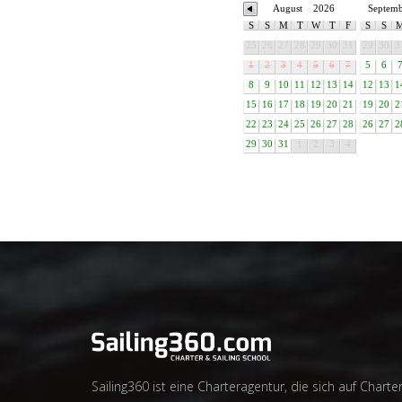
August
2026
Septem
S
S
M
T
W
T
F
S
S
25
26
27
28
29
30
31
29
30
3
1
2
3
4
5
6
7
5
6
8
9
10
11
12
13
14
12
13
1
15
16
17
18
19
20
21
19
20
2
22
23
24
25
26
27
28
26
27
2
29
30
31
1
2
3
4
Sailing360 ist eine Charteragentur, die sich auf Charter