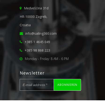
Medvešćina 31d
HR-10000 Zagreb,
Croatia
info@sailing360.com
+385 1 4645 049
+385 98 868 223
Monday - Friday: 8 AM - 6 PM
Newsletter
ABONNIEREN