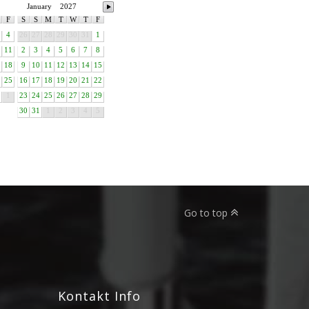
January
2027
F
S
S
M
T
W
T
F
4
26
27
28
29
30
31
1
11
2
3
4
5
6
7
8
18
9
10
11
12
13
14
15
25
16
17
18
19
20
21
22
1
23
24
25
26
27
28
29
30
31
1
2
3
4
5
Go to top
Kontakt Info