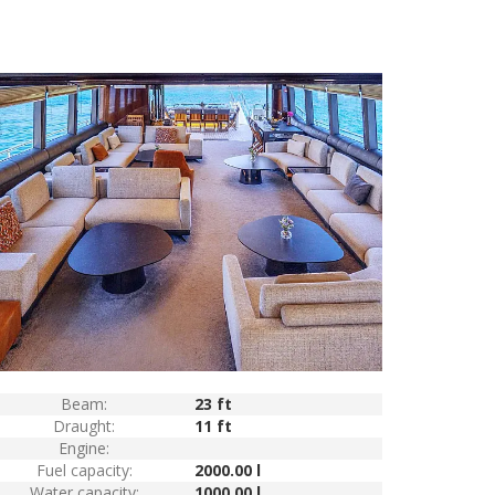
Beam:
23 ft
Draught:
11 ft
Engine:
Fuel capacity:
2000.00 l
Water capacity:
1000.00 l