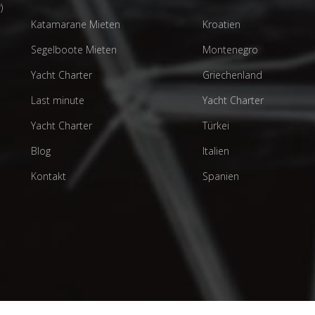
)
Katamarane Mieten
Kroatien
Segelboote Mieten
Montenegro
Yacht Charter
Griechenland
Last minute
Yacht Charter
Yacht Charter
Türkei
Blog
Italien
Kontakt
Spanien