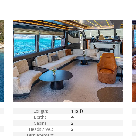
Length:
115 ft
Berths:
4
Cabins:
2
Heads / WC:
2
Displacement: