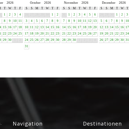
ber
2026
October
2026
November
2026
December
2026
M
T
W
T
F
S
S
M
T
W
T
F
S
S
M
T
W
T
F
S
S
M
T
W
T
1
1
2
3
4
26
27
28
29
30
1
2
31
1
2
3
4
5
6
28
29
30
1
2
3
7
8
9
10
11
3
4
5
6
7
8
9
7
8
9
10
11
12
13
5
6
7
8
9
10
4
15
16
17
18
10
11
12
13
14
15
16
14
15
16
17
18
19
20
12
13
14
15
16
17
1
22
23
24
25
17
18
19
20
21
22
23
21
22
23
24
25
26
27
19
20
21
22
23
24
8
29
30
1
2
24
25
26
27
28
29
30
28
29
30
1
2
3
4
26
27
28
29
30
31
31
Navigation
Destinationen
-