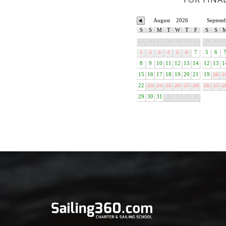
August
2026
Septem
S
S
M
T
W
T
F
S
S
25
26
27
28
29
30
31
29
30
3
1
2
3
4
5
6
7
5
6
8
9
10
11
12
13
14
12
13
1
15
16
17
18
19
20
21
19
20
2
22
23
24
25
26
27
28
26
27
2
29
30
31
1
2
3
4