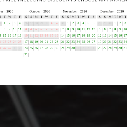
ber
2026
October
2026
November
2026
December
2026
M
T
W
T
F
S
S
M
T
W
T
F
S
S
M
T
W
T
F
S
S
M
T
W
T
1
1
2
3
4
26
27
28
29
30
1
2
31
1
2
3
4
5
6
28
29
30
1
2
3
7
8
9
10
11
3
4
5
6
7
8
9
7
8
9
10
11
12
13
5
6
7
8
9
10
4
15
16
17
18
10
11
12
13
14
15
16
14
15
16
17
18
19
20
12
13
14
15
16
17
1
22
23
24
25
17
18
19
20
21
22
23
21
22
23
24
25
26
27
19
20
21
22
23
24
8
29
30
1
2
24
25
26
27
28
29
30
28
29
30
1
2
3
4
26
27
28
29
30
31
31