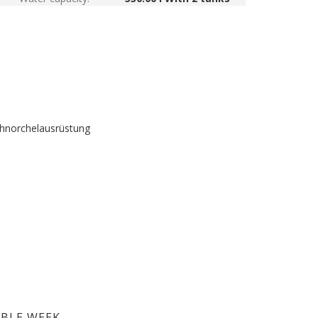
chnorchelausrüstung
ABLE WEEK