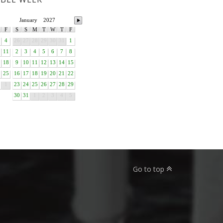
January
2027
F
S
S
M
T
W
T
F
4
26
27
28
29
30
31
1
11
2
3
4
5
6
7
8
18
9
10
11
12
13
14
15
25
16
17
18
19
20
21
22
1
23
24
25
26
27
28
29
30
31
1
2
3
4
5
Go to top