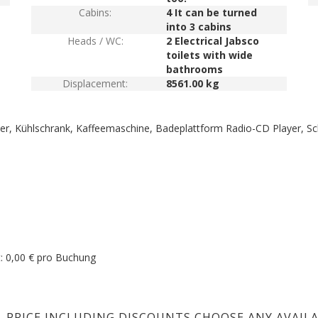
Cabins:
4 It can be turned
into 3 cabins
Heads / WC:
2 Electrical Jabsco
toilets with wide
bathrooms
Displacement:
8561.00 kg
rter, Kühlschrank, Kaffeemaschine, Badeplattform
Radio-CD Player, S
: 0,00 € pro Buchung
L PRICE INCLUDING DISCOUNTS CHOOSE ANY AVAIL