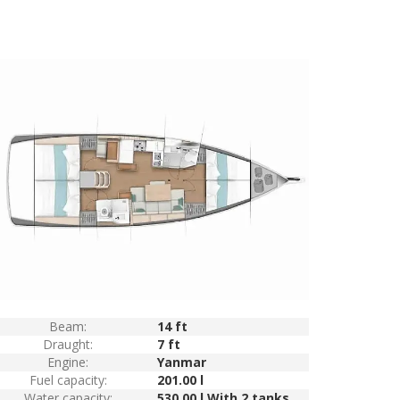
Beam:
14 ft
Draught:
7 ft
Engine:
Yanmar
Fuel capacity:
201.00 l
Water capacity:
530.00 l With 2 tanks