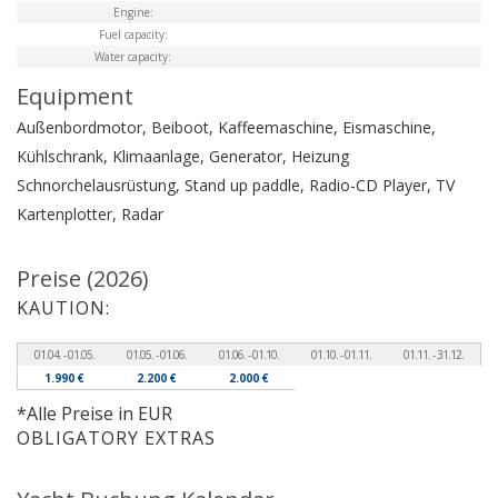
Engine:
Fuel capacity:
Water capacity:
Equipment
Außenbordmotor, Beiboot, Kaffeemaschine, Eismaschine,
Kühlschrank, Klimaanlage, Generator, Heizung
Schnorchelausrüstung, Stand up paddle, Radio-CD Player, TV
Kartenplotter, Radar
Preise (2026)
KAUTION:
01.04. - 01.05.
01.05. - 01.06.
01.06. - 01.10.
01.10. - 01.11.
01.11. - 31.12.
1.990 €
2.200 €
2.000 €
*Alle Preise in EUR
OBLIGATORY EXTRAS