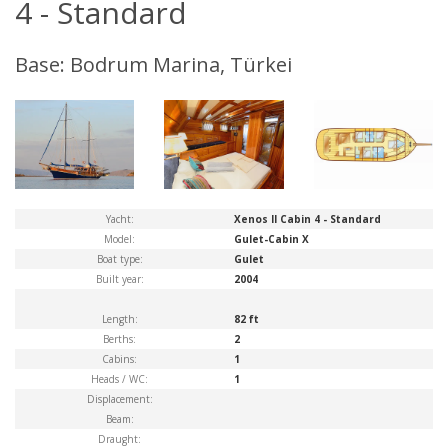
4 - Standard
Base: Bodrum Marina, Türkei
Yacht:
Xenos II Cabin 4 - Standard
Model:
Gulet-Cabin X
Boat type:
Gulet
Built year:
2004
Length:
82 ft
Berths:
2
Cabins:
1
Heads / WC:
1
Displacement:
Beam:
Draught: