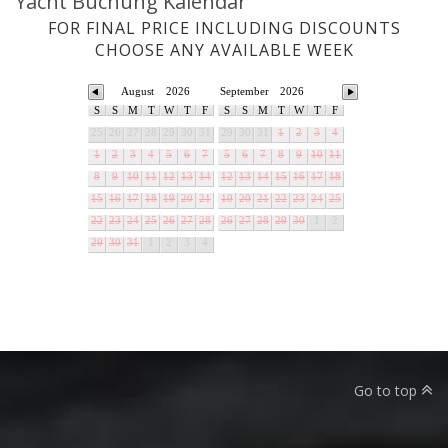
Yacht Buchung Kalendar
FOR FINAL PRICE INCLUDING DISCOUNTS
CHOOSE ANY AVAILABLE WEEK
August
2026
September
2026
S
S
M
T
W
T
F
S
S
M
T
W
T
F
25
26
27
28
29
30
31
29
30
31
1
2
3
4
1
2
3
4
5
6
7
5
6
7
8
9
10
11
8
9
10
11
12
13
14
12
13
14
15
16
17
18
15
16
17
18
19
20
21
19
20
21
22
23
24
25
22
23
24
25
26
27
28
26
27
28
29
30
1
2
29
30
31
1
2
3
4
Go to top