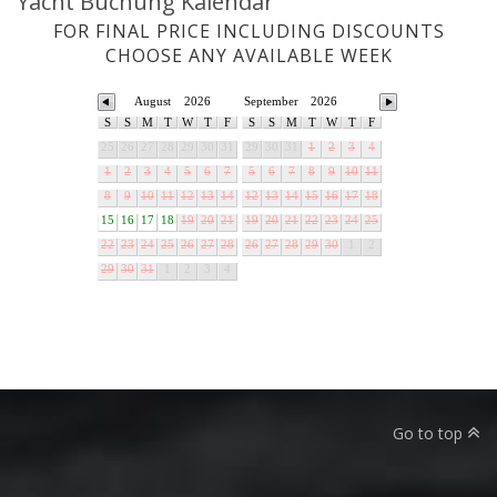
Yacht Buchung Kalendar
FOR FINAL PRICE INCLUDING DISCOUNTS
CHOOSE ANY AVAILABLE WEEK
August
2026
September
2026
S
S
M
T
W
T
F
S
S
M
T
W
T
F
25
26
27
28
29
30
31
29
30
31
1
2
3
4
1
2
3
4
5
6
7
5
6
7
8
9
10
11
8
9
10
11
12
13
14
12
13
14
15
16
17
18
15
16
17
18
19
20
21
19
20
21
22
23
24
25
22
23
24
25
26
27
28
26
27
28
29
30
1
2
29
30
31
1
2
3
4
Go to top