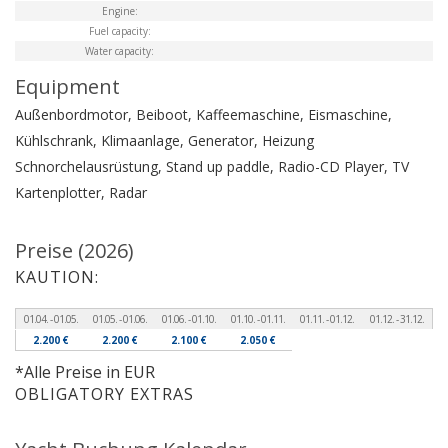
Engine:
Fuel capacity:
Water capacity:
Equipment
Außenbordmotor, Beiboot, Kaffeemaschine, Eismaschine,
Kühlschrank, Klimaanlage, Generator, Heizung
Schnorchelausrüstung, Stand up paddle, Radio-CD Player, TV
Kartenplotter, Radar
Preise (2026)
KAUTION:
01.04. - 01.05.
01.05. - 01.06.
01.06. - 01.10.
01.10. - 01.11.
01.11. - 01.12.
01.12. - 31.12.
2.200 €
2.200 €
2.100 €
2.050 €
*Alle Preise in EUR
OBLIGATORY EXTRAS