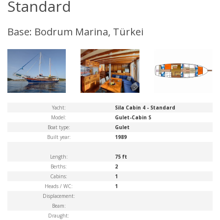
Standard
Base: Bodrum Marina, Türkei
Yacht:
Sila Cabin 4 - Standard
Model:
Gulet-Cabin S
Boat type:
Gulet
Built year:
1989
Length:
75 ft
Berths:
2
Cabins:
1
Heads / WC:
1
Displacement:
Beam:
Draught: