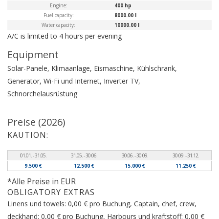
Engine:
400 hp
Fuel capacity:
8000.00 l
Water capacity:
10000.00 l
A/C is limited to 4 hours per evening
Equipment
Solar-Panele, Klimaanlage, Eismaschine, Kühlschrank,
Generator, Wi-Fi und Internet, Inverter
TV,
Schnorchelausrüstung
Preise (2026)
KAUTION:
01.01. - 31.05.
31.05. - 30.06.
30.06. - 30.09.
30.09. - 31.12.
9.500 €
12.500 €
15.000 €
11.250 €
*Alle Preise in EUR
OBLIGATORY EXTRAS
Linens und towels: 0,00 € pro Buchung, Captain, chef, crew,
deckhand: 0,00 € pro Buchung, Harbours und kraftstoff: 0,00 €