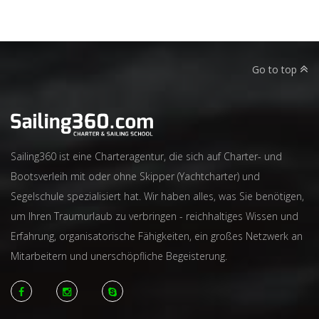
Go to top
Sailing360 ist eine Charteragentur, die sich auf Charter- und
Bootsverleih mit oder ohne Skipper (Yachtcharter) und
Segelschule spezialisiert hat. Wir haben alles, was Sie benötigen,
um Ihren Traumurlaub zu verbringen - reichhaltiges Wissen und
Erfahrung, organisatorische Fähigkeiten, ein großes Netzwerk an
Mitarbeitern und unerschöpfliche Begeisterung.