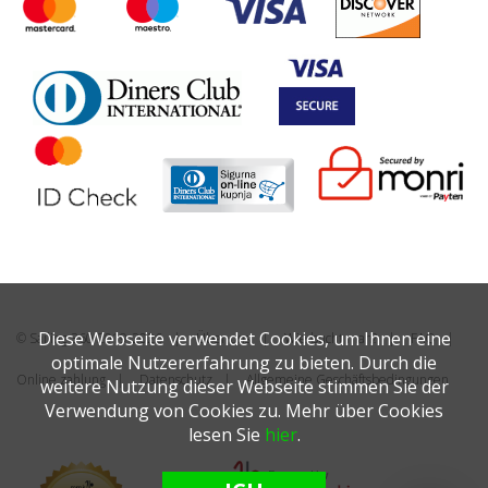
Diese Webseite verwendet Cookies, um Ihnen eine
© Sailing 360 2019-2026
Über uns
Wie bucht man?
FAQ
optimale Nutzererfahrung zu bieten. Durch die
Online zahlung
Datenschutz
Allgemeine Geschäftsbedingungen
weitere Nutzung dieser Webseite stimmen Sie der
Verwendung von Cookies zu. Mehr über Cookies
lesen Sie
hier
.