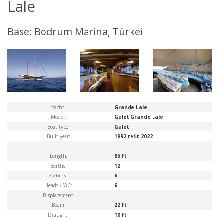
Lale
Base: Bodrum Marina, Türkei
Yacht:
Grande Lale
Model:
Gulet Grande Lale
Boat type:
Gulet
Built year:
1992 refit 2022
Length:
85 ft
Berths:
12
Cabins:
6
Heads / WC:
6
Displacement:
Beam:
22 ft
Draught:
10 ft