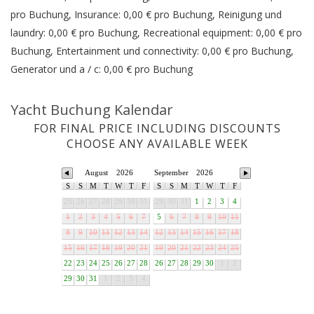
pro Buchung, Insurance: 0,00 € pro Buchung, Reinigung und
laundry: 0,00 € pro Buchung, Recreational equipment: 0,00 € pro
Buchung, Entertainment und connectivity: 0,00 € pro Buchung,
Generator und a / c: 0,00 € pro Buchung
Yacht Buchung Kalendar
FOR FINAL PRICE INCLUDING DISCOUNTS
CHOOSE ANY AVAILABLE WEEK
August
2026
September
2026
S
S
M
T
W
T
F
S
S
M
T
W
T
F
25
26
27
28
29
30
31
29
30
31
1
2
3
4
1
2
3
4
5
6
7
5
6
7
8
9
10
11
8
9
10
11
12
13
14
12
13
14
15
16
17
18
15
16
17
18
19
20
21
19
20
21
22
23
24
25
22
23
24
25
26
27
28
26
27
28
29
30
1
2
29
30
31
1
2
3
4