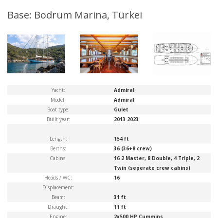
Base: Bodrum Marina, Türkei
Yacht:
Admiral
Model:
Admiral
Boat type:
Gulet
Built year:
2013 2023
Length:
154 ft
Berths:
36 (36+8 crew)
Cabins:
16 2 Master, 8 Double, 4 Triple, 2
Twin (seperate crew cabins)
Heads / WC:
16
Displacement:
Beam:
31 ft
Draught:
11 ft
Engine:
2x500 HP Cummins