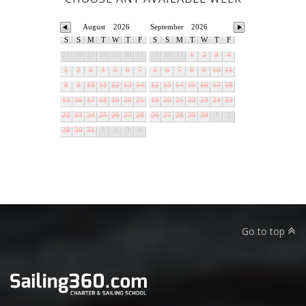
August
2026
September
2026
S
S
M
T
W
T
F
S
S
M
T
W
T
F
25
26
27
28
29
30
31
29
30
31
1
2
3
4
1
2
3
4
5
6
7
5
6
7
8
9
10
11
8
9
10
11
12
13
14
12
13
14
15
16
17
18
15
16
17
18
19
20
21
19
20
21
22
23
24
25
22
23
24
25
26
27
28
26
27
28
29
30
1
2
29
30
31
1
2
3
4
Go to top