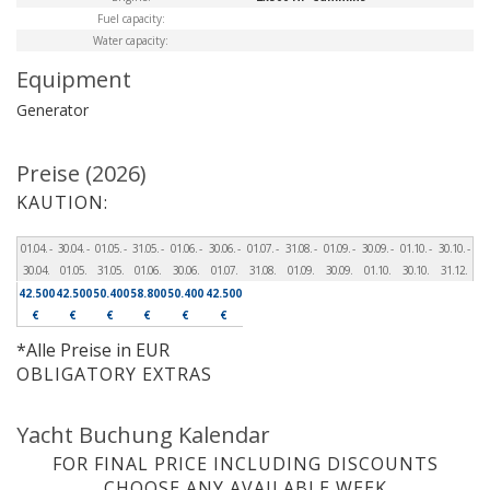
Fuel capacity:
Water capacity:
Equipment
Generator
Preise (2026)
KAUTION:
01.04. -
30.04. -
01.05. -
31.05. -
01.06. -
30.06. -
01.07. -
31.08. -
01.09. -
30.09. -
01.10. -
30.10. -
30.04.
01.05.
31.05.
01.06.
30.06.
01.07.
31.08.
01.09.
30.09.
01.10.
30.10.
31.12.
42.500
42.500
50.400
58.800
50.400
42.500
€
€
€
€
€
€
*Alle Preise in EUR
OBLIGATORY EXTRAS
Yacht Buchung Kalendar
FOR FINAL PRICE INCLUDING DISCOUNTS
CHOOSE ANY AVAILABLE WEEK