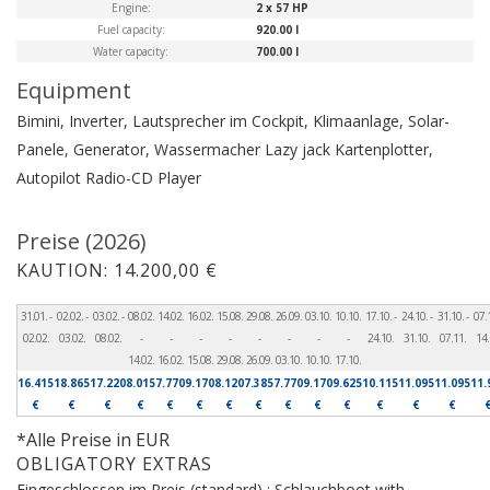
Engine:
2 x 57 HP
Fuel capacity:
920.00 l
Water capacity:
700.00 l
Equipment
Bimini, Inverter, Lautsprecher im Cockpit, Klimaanlage, Solar-
Panele, Generator, Wassermacher
Lazy jack
Kartenplotter,
Autopilot
Radio-CD Player
Preise (2026)
KAUTION: 14.200,00 €
31.01. -
02.02. -
03.02. -
08.02.
14.02.
16.02.
15.08.
29.08.
26.09.
03.10.
10.10.
17.10. -
24.10. -
31.10. -
07.1
02.02.
03.02.
08.02.
-
-
-
-
-
-
-
-
24.10.
31.10.
07.11.
14.
14.02.
16.02.
15.08.
29.08.
26.09.
03.10.
10.10.
17.10.
16.415
18.865
17.220
8.015
7.770
9.170
8.120
7.385
7.770
9.170
9.625
10.115
11.095
11.095
11.
€
€
€
€
€
€
€
€
€
€
€
€
€
€
*Alle Preise in EUR
OBLIGATORY EXTRAS
Eingeschlossen im Preis (standard) : Schlauchboot with