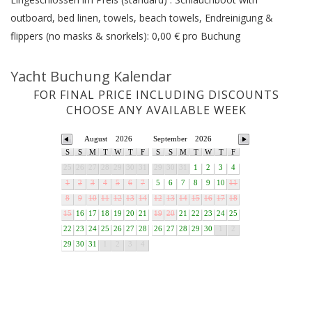
outboard, bed linen, towels, beach towels, Endreinigung &
flippers (no masks & snorkels): 0,00 € pro Buchung
Yacht Buchung Kalendar
FOR FINAL PRICE INCLUDING DISCOUNTS
CHOOSE ANY AVAILABLE WEEK
August
2026
September
2026
S
S
M
T
W
T
F
S
S
M
T
W
T
F
25
26
27
28
29
30
31
29
30
31
1
2
3
4
1
2
3
4
5
6
7
5
6
7
8
9
10
11
8
9
10
11
12
13
14
12
13
14
15
16
17
18
15
16
17
18
19
20
21
19
20
21
22
23
24
25
22
23
24
25
26
27
28
26
27
28
29
30
1
2
29
30
31
1
2
3
4