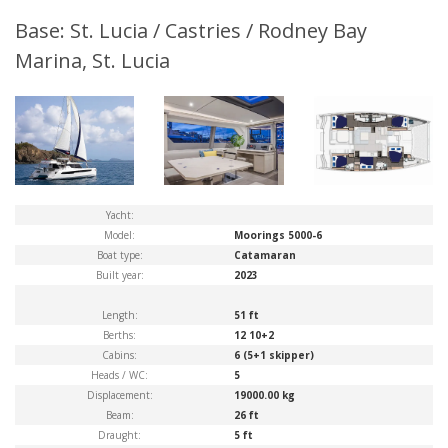
Base: St. Lucia / Castries / Rodney Bay
Marina, St. Lucia
Yacht:
Model:
Moorings 5000-6
Boat type:
Catamaran
Built year:
2023
Length:
51 ft
Berths:
12 10+2
Cabins:
6 (5+1 skipper)
Heads / WC:
5
Displacement:
19000.00 kg
Beam:
26 ft
Draught:
5 ft