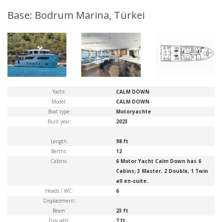
Base: Bodrum Marina, Türkei
Yacht:
CALM DOWN
Model:
CALM DOWN
Boat type:
Motoryachte
Built year:
2023
Length:
98 ft
Berths:
12
Cabins:
6 Motor Yacht Calm Down has 6
Cabins; 3 Master, 2 Double, 1 Twin
all en-suite.
Heads / WC:
6
Displacement:
Beam:
23 ft
Draught:
7 ft