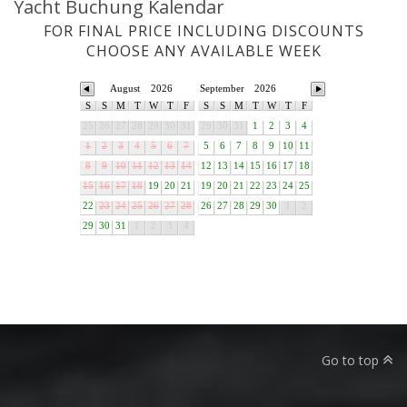
Yacht Buchung Kalendar
FOR FINAL PRICE INCLUDING DISCOUNTS
CHOOSE ANY AVAILABLE WEEK
August
2026
September
2026
S
S
M
T
W
T
F
S
S
M
T
W
T
F
25
26
27
28
29
30
31
29
30
31
1
2
3
4
1
2
3
4
5
6
7
5
6
7
8
9
10
11
8
9
10
11
12
13
14
12
13
14
15
16
17
18
15
16
17
18
19
20
21
19
20
21
22
23
24
25
22
23
24
25
26
27
28
26
27
28
29
30
1
2
29
30
31
1
2
3
4
Go to top