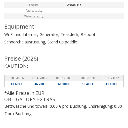
Engine:
2 x600 Hp
Fuel capacity:
Water capacity:
Equipment
Wi-Fi und Internet, Generator, Teakdeck, Beiboot
Schnorchelausrüstung, Stand up paddle
Preise (2026)
KAUTION:
01.05. - 01.06.
01.06. - 01.07.
01.07. - 01.09.
01.09. - 01.10.
01.10. - 31.12.
33.600 €
46.200 €
63.000 €
50.400 €
33.600 €
*Alle Preise in EUR
OBLIGATORY EXTRAS
Bettwäsche und towels: 0,00 € pro Buchung, Endreinigung: 0,00
€ pro Buchung