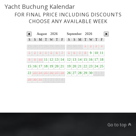
Yacht Buchung Kalendar
FOR FINAL PRICE INCLUDING DISCOUNTS
CHOOSE ANY AVAILABLE WEEK
August
2026
September
2026
S
S
M
T
W
T
F
S
S
M
T
W
T
F
25
26
27
28
29
30
31
29
30
31
1
2
3
4
1
2
3
4
5
6
7
5
6
7
8
9
10
11
8
9
10
11
12
13
14
12
13
14
15
16
17
18
15
16
17
18
19
20
21
19
20
21
22
23
24
25
22
23
24
25
26
27
28
26
27
28
29
30
1
2
29
30
31
1
2
3
4
Go to top