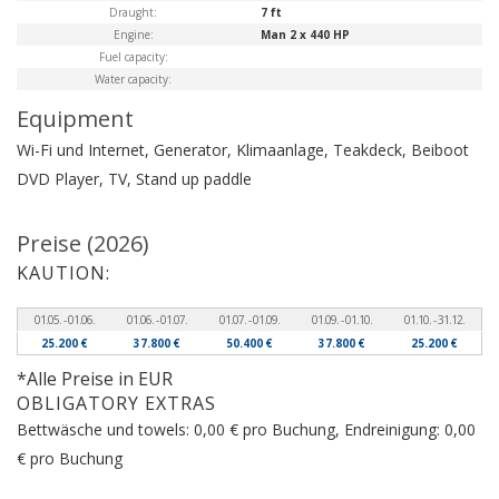
Draught:
7 ft
Engine:
Man 2 x 440 HP
Fuel capacity:
Water capacity:
Equipment
Wi-Fi und Internet, Generator, Klimaanlage, Teakdeck, Beiboot
DVD Player, TV, Stand up paddle
Preise (2026)
KAUTION:
01.05. - 01.06.
01.06. - 01.07.
01.07. - 01.09.
01.09. - 01.10.
01.10. - 31.12.
25.200 €
37.800 €
50.400 €
37.800 €
25.200 €
*Alle Preise in EUR
OBLIGATORY EXTRAS
Bettwäsche und towels: 0,00 € pro Buchung, Endreinigung: 0,00
€ pro Buchung