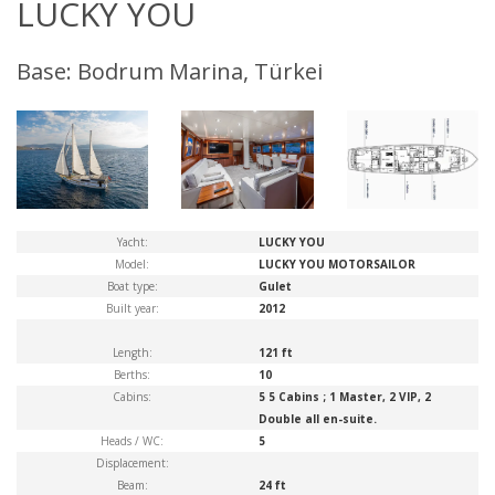
LUCKY YOU
Base: Bodrum Marina, Türkei
Yacht:
LUCKY YOU
Model:
LUCKY YOU MOTORSAILOR
Boat type:
Gulet
Built year:
2012
Length:
121 ft
Berths:
10
Cabins:
5 5 Cabins ; 1 Master, 2 VIP, 2
Double all en-suite.
Heads / WC:
5
Displacement:
Beam:
24 ft