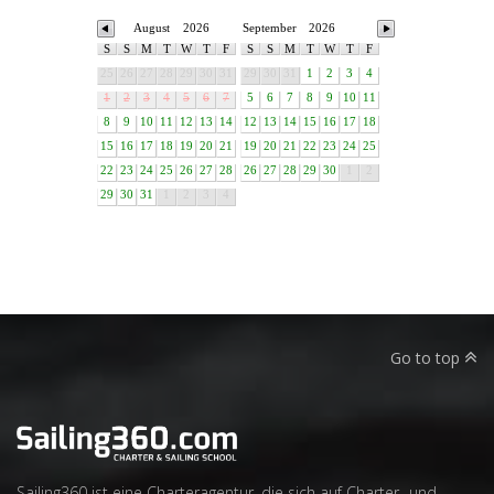
August
2026
September
2026
S
S
M
T
W
T
F
S
S
M
T
W
T
F
25
26
27
28
29
30
31
29
30
31
1
2
3
4
1
2
3
4
5
6
7
5
6
7
8
9
10
11
8
9
10
11
12
13
14
12
13
14
15
16
17
18
15
16
17
18
19
20
21
19
20
21
22
23
24
25
22
23
24
25
26
27
28
26
27
28
29
30
1
2
29
30
31
1
2
3
4
Go to top
Sailing360 ist eine Charteragentur, die sich auf Charter- und