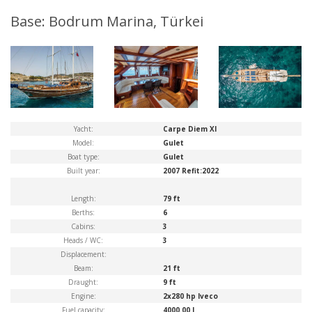
Base: Bodrum Marina, Türkei
Yacht:
Carpe Diem XI
Model:
Gulet
Boat type:
Gulet
Built year:
2007 Refit:2022
Length:
79 ft
Berths:
6
Cabins:
3
Heads / WC:
3
Displacement:
Beam:
21 ft
Draught:
9 ft
Engine:
2x280 hp Iveco
Fuel capacity:
4000.00 l