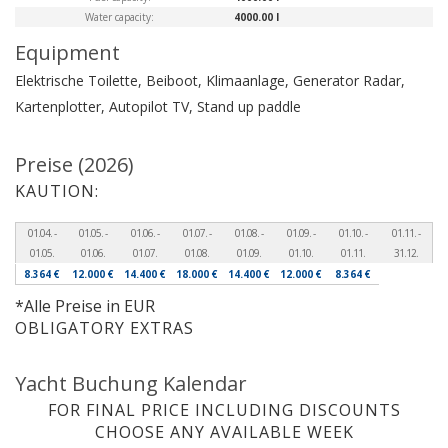
Water capacity:
4000.00 l
Equipment
Elektrische Toilette, Beiboot, Klimaanlage, Generator
Radar,
Kartenplotter, Autopilot
TV, Stand up paddle
Preise (2026)
KAUTION:
01.04. -
01.05. -
01.06. -
01.07. -
01.08. -
01.09. -
01.10. -
01.11. -
01.05.
01.06.
01.07.
01.08.
01.09.
01.10.
01.11.
31.12.
8.364 €
12.000 €
14.400 €
18.000 €
14.400 €
12.000 €
8.364 €
*Alle Preise in EUR
OBLIGATORY EXTRAS
Yacht Buchung Kalendar
FOR FINAL PRICE INCLUDING DISCOUNTS
CHOOSE ANY AVAILABLE WEEK