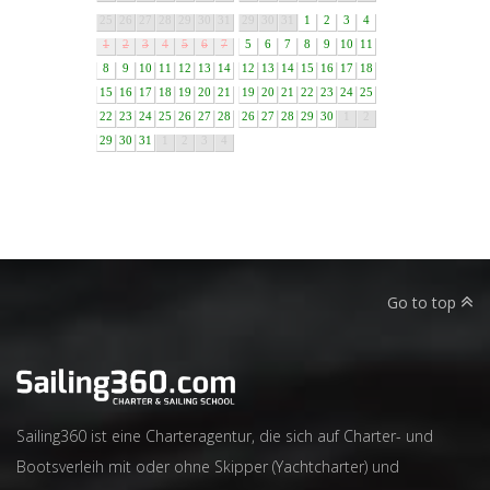
25
26
27
28
29
30
31
29
30
31
1
2
3
4
1
2
3
4
5
6
7
5
6
7
8
9
10
11
8
9
10
11
12
13
14
12
13
14
15
16
17
18
15
16
17
18
19
20
21
19
20
21
22
23
24
25
22
23
24
25
26
27
28
26
27
28
29
30
1
2
29
30
31
1
2
3
4
Go to top
Sailing360 ist eine Charteragentur, die sich auf Charter- und
Bootsverleih mit oder ohne Skipper (Yachtcharter) und