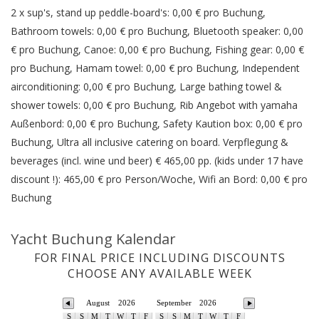
2 x sup's, stand up peddle-board's: 0,00 € pro Buchung,
Bathroom towels: 0,00 € pro Buchung, Bluetooth speaker: 0,00
€ pro Buchung, Canoe: 0,00 € pro Buchung, Fishing gear: 0,00 €
pro Buchung, Hamam towel: 0,00 € pro Buchung, Independent
airconditioning: 0,00 € pro Buchung, Large bathing towel &
shower towels: 0,00 € pro Buchung, Rib Angebot with yamaha
Außenbord: 0,00 € pro Buchung, Safety Kaution box: 0,00 € pro
Buchung, Ultra all inclusive catering on board. Verpflegung &
beverages (incl. wine und beer) € 465,00 pp. (kids under 17 have
discount !): 465,00 € pro Person/Woche, Wifi an Bord: 0,00 € pro
Buchung
Yacht Buchung Kalendar
FOR FINAL PRICE INCLUDING DISCOUNTS
CHOOSE ANY AVAILABLE WEEK
August
2026
September
2026
S
S
M
T
W
T
F
S
S
M
T
W
T
F