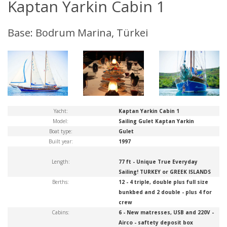
Kaptan Yarkin Cabin 1
Base: Bodrum Marina, Türkei
Yacht:
Kaptan Yarkin Cabin 1
Model:
Sailing Gulet Kaptan Yarkin
Boat type:
Gulet
Built year:
1997
Length:
77 ft - Unique True Everyday
Sailing! TURKEY or GREEK ISLANDS
Berths:
12 - 4 triple, double plus full size
bunkbed and 2 double - plus 4 for
crew
Cabins:
6 - New matresses, USB and 220V -
Airco - saftety deposit box