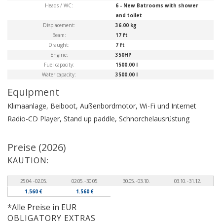
Heads / WC:
6 - New Batrooms with shower
and toilet
Displacement:
36.00 kg
Beam:
17 ft
Draught:
7 ft
Engine:
350HP
Fuel capacity:
1500.00 l
Water capacity:
3500.00 l
Equipment
Klimaanlage, Beiboot, Außenbordmotor, Wi-Fi und Internet
Radio-CD Player, Stand up paddle, Schnorchelausrüstung
Preise (2026)
KAUTION:
25.04. - 02.05.
02.05. - 30.05.
30.05. - 03.10.
03.10. - 31.12.
1.560 €
1.560 €
*Alle Preise in EUR
OBLIGATORY EXTRAS