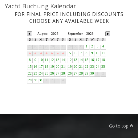
Yacht Buchung Kalendar
FOR FINAL PRICE INCLUDING DISCOUNTS
CHOOSE ANY AVAILABLE WEEK
August
2026
September
2026
S
S
M
T
W
T
F
S
S
M
T
W
T
F
25
26
27
28
29
30
31
29
30
31
1
2
3
4
1
2
3
4
5
6
7
5
6
7
8
9
10
11
8
9
10
11
12
13
14
12
13
14
15
16
17
18
15
16
17
18
19
20
21
19
20
21
22
23
24
25
22
23
24
25
26
27
28
26
27
28
29
30
1
2
29
30
31
1
2
3
4
Go to top