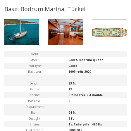
Base: Bodrum Marina, Türkei
Yacht:
Model:
Gulet- Bodrum Queen
Boat type:
Gulet
Built year:
1999 refit 2020
Length:
89 ft
Berths:
12
Cabins:
6 2 master + 4 double
Heads / WC:
6
Displacement:
Beam:
24 ft
Draught:
8 ft
Engine:
1 x Caterpillar 490 Hp
Fuel capacity:
5000.00 l