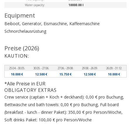
Water capacity:
10000.00 l
Equipment
Beiboot, Generator, Eismaschine, Kaffeemaschine
Schnorchelausrüstung
Preise (2026)
KAUTION:
25.04. - 30.05.
30.05. - 27.06.
27.06. - 29.08.
29.08. - 26.09.
26.09. - 31.12.
10.000 €
12.500 €
15.750 €
12.500 €
10.000 €
*Alle Preise in EUR
OBLIGATORY EXTRAS
Crew service (captain + Koch + deckhand): 0,00 € pro Buchung,
Bettwäsche und bath towels: 0,00 € pro Buchung, Full board
(breakfast - lunch - dinner Paket): 350,00 € pro Person/Woche,
Soft drinks Paket: 100,00 € pro Person/Woche