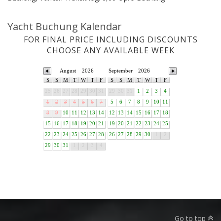
Yacht Buchung Kalendar
FOR FINAL PRICE INCLUDING DISCOUNTS
CHOOSE ANY AVAILABLE WEEK
August
2026
September
2026
S
S
M
T
W
T
F
S
S
M
T
W
T
F
25
26
27
28
29
30
31
29
30
31
1
2
3
4
1
2
3
4
5
6
7
5
6
7
8
9
10
11
8
9
10
11
12
13
14
12
13
14
15
16
17
18
15
16
17
18
19
20
21
19
20
21
22
23
24
25
22
23
24
25
26
27
28
26
27
28
29
30
1
2
29
30
31
1
2
3
4
Go to top