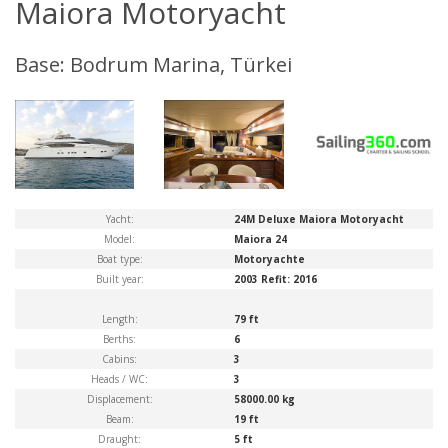
Maiora Motoryacht
Base: Bodrum Marina, Türkei
Yacht:
24M Deluxe Maiora Motoryacht
Model:
Maiora 24
Boat type:
Motoryachte
Built year:
2003 Refit: 2016
Length:
79 ft
Berths:
6
Cabins:
3
Heads / WC:
3
Displacement:
58000.00 kg
Beam:
19 ft
Draught:
5 ft