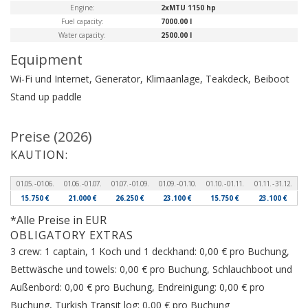
Engine:
2xMTU 1150 hp
Fuel capacity:
7000.00 l
Water capacity:
2500.00 l
Equipment
Wi-Fi und Internet, Generator, Klimaanlage, Teakdeck, Beiboot
Stand up paddle
Preise (2026)
KAUTION:
01.05. - 01.06.
01.06. - 01.07.
01.07. - 01.09.
01.09. - 01.10.
01.10. - 01.11.
01.11. - 31.12.
15.750 €
21.000 €
26.250 €
23.100 €
15.750 €
23.100 €
*Alle Preise in EUR
OBLIGATORY EXTRAS
3 crew: 1 captain, 1 Koch und 1 deckhand: 0,00 € pro Buchung,
Bettwäsche und towels: 0,00 € pro Buchung, Schlauchboot und
Außenbord: 0,00 € pro Buchung, Endreinigung: 0,00 € pro
Buchung, Turkish Transit log: 0,00 € pro Buchung