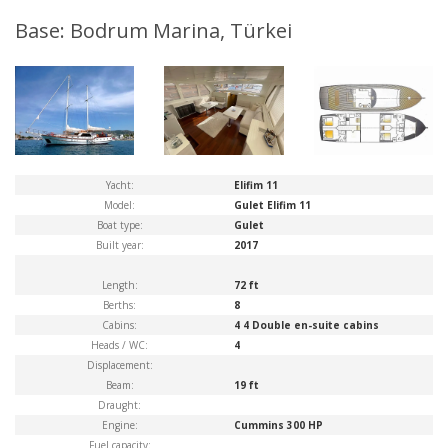
Base: Bodrum Marina, Türkei
Yacht:
Elifim 11
Model:
Gulet Elifim 11
Boat type:
Gulet
Built year:
2017
Length:
72 ft
Berths:
8
Cabins:
4 4 Double en-suite cabins
Heads / WC:
4
Displacement:
Beam:
19 ft
Draught:
Engine:
Cummins 300 HP
Fuel capacity: