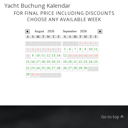
Yacht Buchung Kalendar
FOR FINAL PRICE INCLUDING DISCOUNTS
CHOOSE ANY AVAILABLE WEEK
August
2026
September
2026
S
S
M
T
W
T
F
S
S
M
T
W
T
F
25
26
27
28
29
30
31
29
30
31
1
2
3
4
1
2
3
4
5
6
7
5
6
7
8
9
10
11
8
9
10
11
12
13
14
12
13
14
15
16
17
18
15
16
17
18
19
20
21
19
20
21
22
23
24
25
22
23
24
25
26
27
28
26
27
28
29
30
1
2
29
30
31
1
2
3
4
Go to top