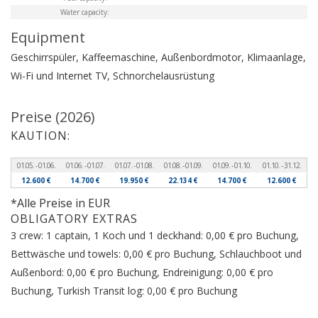
Water capacity:
Equipment
Geschirrspüler, Kaffeemaschine, Außenbordmotor, Klimaanlage,
Wi-Fi und Internet
TV, Schnorchelausrüstung
Preise (2026)
KAUTION:
01.05. - 01.06.
01.06. - 01.07.
01.07. - 01.08.
01.08. - 01.09.
01.09. - 01.10.
01.10. - 31.12.
12.600 €
14.700 €
19.950 €
22.134 €
14.700 €
12.600 €
*Alle Preise in EUR
OBLIGATORY EXTRAS
3 crew: 1 captain, 1 Koch und 1 deckhand: 0,00 € pro Buchung,
Bettwäsche und towels: 0,00 € pro Buchung, Schlauchboot und
Außenbord: 0,00 € pro Buchung, Endreinigung: 0,00 € pro
Buchung, Turkish Transit log: 0,00 € pro Buchung