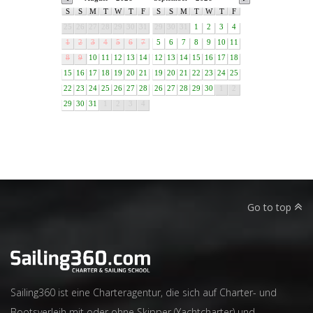
S
S
M
T
W
T
F
S
S
M
T
W
T
F
25
26
27
28
29
30
31
29
30
31
1
2
3
4
1
2
3
4
5
6
7
5
6
7
8
9
10
11
8
9
10
11
12
13
14
12
13
14
15
16
17
18
15
16
17
18
19
20
21
19
20
21
22
23
24
25
22
23
24
25
26
27
28
26
27
28
29
30
1
2
29
30
31
1
2
3
4
Go to top
Sailing360 ist eine Charteragentur, die sich auf Charter- und
Bootsverleih mit oder ohne Skipper (Yachtcharter) und