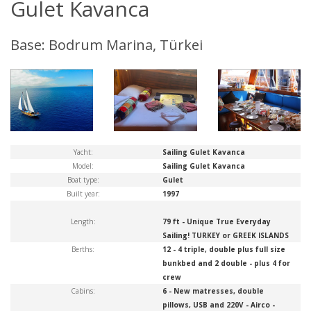
Gulet Kavanca
Base: Bodrum Marina, Türkei
Yacht:
Sailing Gulet Kavanca
Model:
Sailing Gulet Kavanca
Boat type:
Gulet
Built year:
1997
Length:
79 ft - Unique True Everyday
Sailing! TURKEY or GREEK ISLANDS
Berths:
12 - 4 triple, double plus full size
bunkbed and 2 double - plus 4 for
crew
Cabins:
6 - New matresses, double
pillows, USB and 220V - Airco -