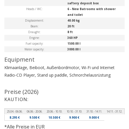
saftery deposit box
Heads / WC:
6 - New Batrooms with shower
and toilet
Displacement:
40.00 kg
Beam:
20 ft
Draught:
8 ft
Engine:
360 HP
Fuel capacity:
1500.00 l
Water capacity:
3000.00 l
Equipment
Klimaanlage, Beiboot, Außenbordmotor, Wi-Fi und Internet
Radio-CD Player, Stand up paddle, Schnorchelausrüstung
Preise (2026)
KAUTION:
25.04. - 06.06.
06.06. - 20.06.
20.06. - 10.10.
10.10. - 31.10.
31.10. - 14.11.
14.11. - 31.12.
8.295 €
9.500 €
10.500 €
9.900 €
9.000 €
*Alle Preise in EUR