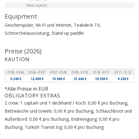
Water capacity:
Equipment
Geschirrspüler, Wi-Fi und Internet, Teakdeck
TV,
Schnorchelausrüstung, Stand up paddle
Preise (2026)
KAUTION:
01.05. - 01.06.
01.06. - 01.07.
01.07. - 01.09.
01.09. - 01.10.
01.10. - 01.11.
01.11. - 31.12.
9.240 €
12.600 €
15.960 €
13.440 €
10.500 €
9.240 €
*Alle Preise in EUR
OBLIGATORY EXTRAS
2 crew: 1 captain und 1 deckhand / Koch: 0,00 € pro Buchung,
Bettwäsche und towels: 0,00 € pro Buchung, Schlauchboot und
Außenbord: 0,00 € pro Buchung, Endreinigung: 0,00 € pro
Buchung, Turkish Transit log: 0,00 € pro Buchung