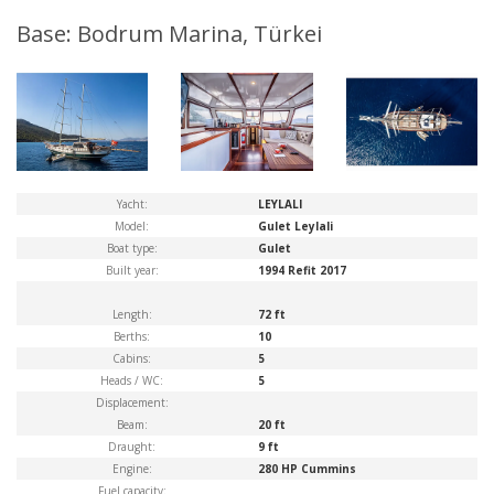
Base: Bodrum Marina, Türkei
Yacht:
LEYLALI
Model:
Gulet Leylali
Boat type:
Gulet
Built year:
1994 Refit 2017
Length:
72 ft
Berths:
10
Cabins:
5
Heads / WC:
5
Displacement:
Beam:
20 ft
Draught:
9 ft
Engine:
280 HP Cummins
Fuel capacity: