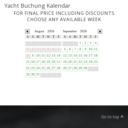
Yacht Buchung Kalendar
FOR FINAL PRICE INCLUDING DISCOUNTS
CHOOSE ANY AVAILABLE WEEK
August
2026
September
2026
S
S
M
T
W
T
F
S
S
M
T
W
T
F
25
26
27
28
29
30
31
29
30
31
1
2
3
4
1
2
3
4
5
6
7
5
6
7
8
9
10
11
8
9
10
11
12
13
14
12
13
14
15
16
17
18
15
16
17
18
19
20
21
19
20
21
22
23
24
25
22
23
24
25
26
27
28
26
27
28
29
30
1
2
29
30
31
1
2
3
4
Go to top