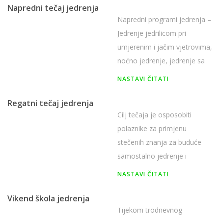
Napredni tečaj jedrenja
Napredni programi jedrenja –
Jedrenje jedrilicom pri
umjerenim i jačim vjetrovima,
noćno jedrenje, jedrenje sa
Spinakerom i Gennakerom,
NASTAVI ČITATI
naučiti osnove regatavanja i
taktike.
Regatni tečaj jedrenja
Cilj tečaja je osposobiti
polaznike za primjenu
stečenih znanja za buduće
samostalno jedrenje i
sudjelovanje na regatama.
NASTAVI ČITATI
Vikend škola jedrenja
Tijekom trodnevnog