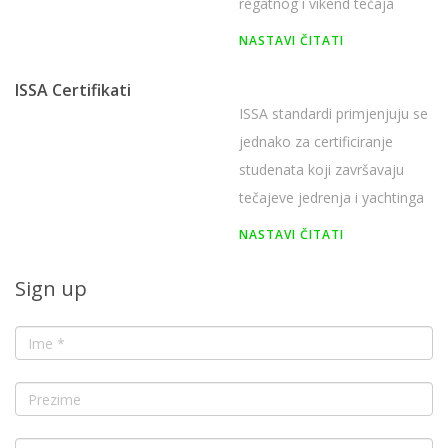
regatnog i vikend tečaja
jedrenja.
NASTAVI ČITATI
ISSA Certifikati
ISSA standardi primjenjuju se
jednako za certificiranje
studenata koji završavaju
tečajeve jedrenja i yachtinga
na svim razinama
NASTAVI ČITATI
sposobnosti.
Sign up