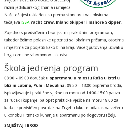
razini jedriličarskog znanja i umijeća.
Naši tečajevi usklađeni su prema standardima i okvirima
tečajeva
ISSA
Yacht Crew, Inland Skipper i Inshore Skipper.
Zajedno s predviđenim teorijskim i praktičnim programom,
također želimo polaznike upoznati sa lokalnim pričama, otocima
i mjestima za posjetiti kako bi na kraju Vašeg putovanja uživali u
bogatom i nezaboravnom iskustvu.
Škola jedrenja program
08:00 – 09:00 doručak u
apartmanu u mjestu Raša u Istri u
blizini Labina, Pule i Medulina
, 09:30 – 13:00 priprema broda,
isplovljavanje i praktične vježbe na moru od 14:00-15:00 pauza
za ručak i kupanje, pa opet praktičke vježbe na moru 18:00 za
kada je predviđen povratak na Trget u luku te odlazak na večeru
u konobu ili timsko kuhanje u apartmanu po dogovoru i želji.
SMJEŠTAJ I BROD