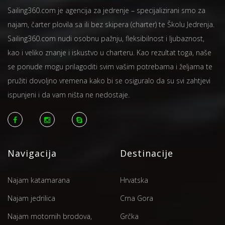
Sailing360.com je agencija za jedrenje – specijalizirani smo za
najam, čarter plovila sa ili bez skipera (charter) te Školu Jedrenja.
Sailing360.com nudi osobnu pažnju, fleksibilnost i ljubaznost,
kao i veliko znanje i iskustvo u charteru. Kao rezultat toga, naše
se ponude mogu prilagoditi svim vašim potrebama i željama te
pružiti dovoljno vremena kako bi se osiguralo da su svi zahtjevi
ispunjeni i da vam ništa ne nedostaje.
Navigacija
Destinacije
Najam katamarana
Hrvatska
Najam jedrilica
Crna Gora
Najam motornih brodova,
Grčka