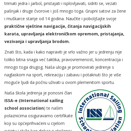
trimati jedra i jarbol, pristajati i isplovljavati, sidriti se, vezati
pašnjak i druge čvorove i još mnogo toga. Grupni satovi za žene
i muškarce starije od 14 godina. Naučite i poboljšajte svoje
praktične vještine navigacije, čitanja navigacijskih
karata, upravljanja elektroničkom opremom, pristajanja,
vezivanja i upravljanja brodom.
Znati što, kada i kako napraviti je vrlo važno jer u jedrenju nije
toliko bitna snaga već taktika, pravovremenost, koncentracija i
mnogo toga drugog. Naša uloga je promovirati jedrenje s
naglaskom na sport, rekreaciju i zabavu i potaknuti što je više
moguće ljudi da počnu uživati u ovom plemenitom sportu.
Naša škola jedrenja
je ponosni član
ISSA-e (International sailing
school association
) te našim
polaznicima osiguravamo certifikate
koji su općeprihvaćeni u cijelom
svijetu i služe kao dokaz o stečenoj