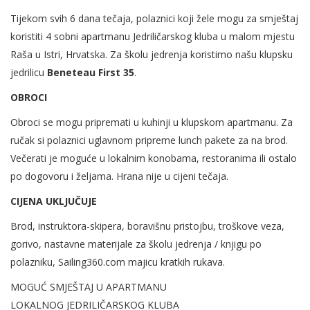
Tijekom svih 6 dana tečaja, polaznici koji žele mogu za smještaj
koristiti 4 sobni apartmanu Jedriličarskog kluba u malom mjestu
Raša u Istri, Hrvatska. Za školu jedrenja koristimo našu klupsku
jedrilicu
Beneteau First 35
.
OBROCI
Obroci se mogu pripremati u kuhinji u klupskom apartmanu. Za
ručak si polaznici uglavnom pripreme lunch pakete za na brod.
Večerati je moguće u lokalnim konobama, restoranima ili ostalo
po dogovoru i željama. Hrana nije u cijeni tečaja.
CIJENA UKLJUČUJE
Brod, instruktora-skipera, boravišnu pristojbu, troškove veza,
gorivo, nastavne materijale za školu jedrenja / knjigu po
polazniku, Sailing360.com majicu kratkih rukava.
MOGUĆ SMJEŠTAJ U APARTMANU
LOKALNOG JEDRILIČARSKOG KLUBA