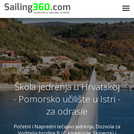
Škola jedrenja u Hrvatskoj
- Pomorsko učilište u Istri -
za odrasle
Početni i Napredni tečajevi jedrenja, Dozvola za
Voditelja brodice B i C kategorije, Skiperski i