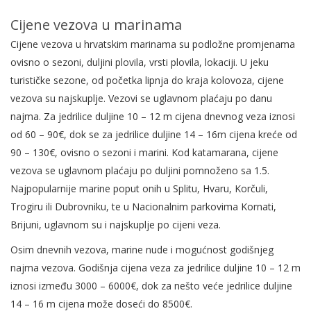
Cijene vezova u marinama
Cijene vezova u hrvatskim marinama su podložne promjenama
ovisno o sezoni, duljini plovila, vrsti plovila, lokaciji. U jeku
turističke sezone, od početka lipnja do kraja kolovoza, cijene
vezova su najskuplje. Vezovi se uglavnom plaćaju po danu
najma. Za jedrilice duljine 10 – 12 m cijena dnevnog veza iznosi
od 60 – 90€, dok se za jedrilice duljine 14 – 16m cijena kreće od
90 – 130€, ovisno o sezoni i marini. Kod katamarana, cijene
vezova se uglavnom plaćaju po duljini pomnoženo sa 1.5.
Najpopularnije marine poput onih u Splitu, Hvaru, Korčuli,
Trogiru ili Dubrovniku, te u Nacionalnim parkovima Kornati,
Brijuni, uglavnom su i najskuplje po cijeni veza.
Osim dnevnih vezova, marine nude i mogućnost godišnjeg
najma vezova. Godišnja cijena veza za jedrilice duljine 10 – 12 m
iznosi između 3000 – 6000€, dok za nešto veće jedrilice duljine
14 – 16 m cijena može doseći do 8500€.