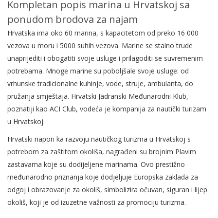
Kompletan popis marina u Hrvatskoj sa
ponudom brodova za najam
Hrvatska ima oko 60 marina, s kapacitetom od preko 16 000
vezova u moru i 5000 suhih vezova. Marine se stalno trude
unaprijediti i obogatiti svoje usluge i prilagoditi se suvremenim
potrebama. Mnoge marine su poboljšale svoje usluge: od
vrhunske tradicionalne kuhinje, vode, struje, ambulanta, do
pružanja smještaja. Hrvatski Jadranski Međunarodni Klub,
poznatiji kao ACI Club, vodeća je kompanija za nautički turizam
u Hrvatskoj.
Hrvatski napori ka razvoju nautičkog turizma u Hrvatskoj s
potrebom za zaštitom okoliša, nagrađeni su brojnim Plavim
zastavama koje su dodijeljene marinama. Ovo prestižno
međunarodno priznanja koje dodjeljuje Europska zaklada za
odgoj i obrazovanje za okoliš, simbolizira očuvan, siguran i lijep
okoliš, koji je od izuzetne važnosti za promociju turizma.