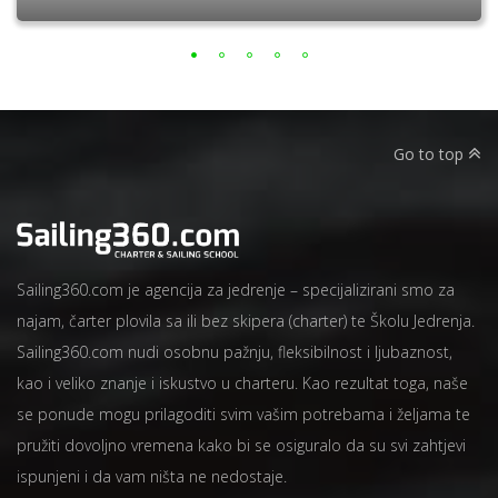
Go to top
Sailing360.com je agencija za jedrenje – specijalizirani smo za
najam, čarter plovila sa ili bez skipera (charter) te Školu Jedrenja.
Sailing360.com nudi osobnu pažnju, fleksibilnost i ljubaznost,
kao i veliko znanje i iskustvo u charteru. Kao rezultat toga, naše
se ponude mogu prilagoditi svim vašim potrebama i željama te
pružiti dovoljno vremena kako bi se osiguralo da su svi zahtjevi
ispunjeni i da vam ništa ne nedostaje.