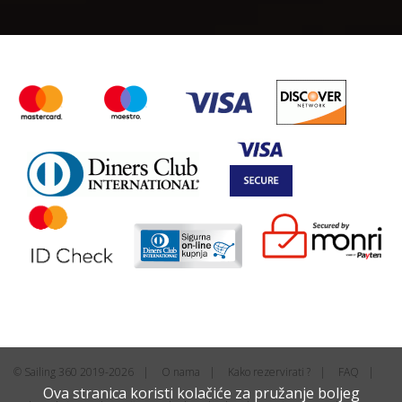
© Sailing 360 2019-2026
O nama
Kako rezervirati ?
FAQ
Ova stranica koristi kolačiće za pružanje boljeg