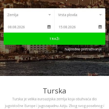
TRAŽI
Napredno pretraživanje
Turska
Turska je velika euroazijska zemlja koja obuhvaća dio
jugoistočne Europe i jugozapadnu Aziju. Zbog svog posebnog i