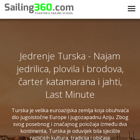
Jedrenje Turska - Najam
jedrilica, plovila i brodova,
čarter katamarana i jahti,
Last Minute
Turska je velika euroazijska zemlja koja obuhvaća
dio jugoistočne Europe i jugozapadnu Aziju. Zbog
svog posebnog i značajnog položaja između dva
kontinenta, Turska je oduvijek bila sjecište
različitih kultura, tradicija i običaja.