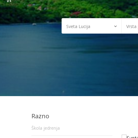
DE
Razno
Škola jedrenja