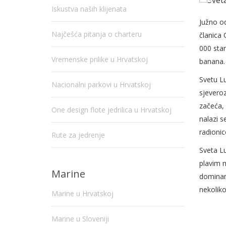
Iskustva naših klijenata
Južno od
Najčešća pitanja o charteru
članica 
000 stan
Vremenske prilike u Hrvatskoj
banana.
Svetu Lu
Nacionalni parkovi u Hrvatskoj
sjeveroz
začeća, 
One design flote jedrilica u Hrvatskoj
nalazi 
radioni
Rute za jedrenje
Sveta Lu
plavim m
Marine
dominan
nekoliko
Marine u Hrvatskoj
Marine u Sloveniji