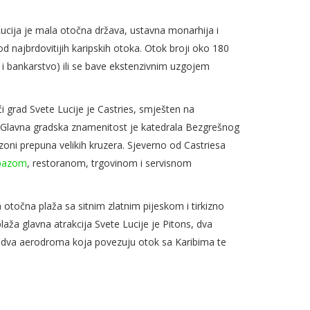
 Lucija je mala otočna država, ustavna monarhija i
d najbrdovitijih karipskih otoka. Otok broji oko 180
i bankarstvo) ili se bave ekstenzivnim uzgojem
eći grad Svete Lucije je Castries, smješten na
a. Glavna gradska znamenitost je katedrala Bezgrešnog
zoni prepuna velikih kruzera. Sjeverno od Castriesa
 bazom
, restoranom, trgovinom i servisnom
 otočna plaža sa sitnim zlatnim pijeskom i tirkizno
ža glavna atrakcija Svete Lucije je Pitons, dva
 dva aerodroma koja povezuju otok sa Karibima te