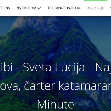
OČETNA
NAJAM BRODOVA
LAST MINUTE PONUDA
DESTINACIJE
bi - Sveta Lucija - Na
dova, čarter katamarana
Minute