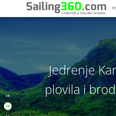
P
Jedrenje Kari
plovila i bro
EN
HR