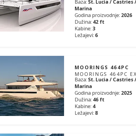
Baza:
St. Lucia / Castries
Marina
Godina proizvodnje:
2026
Dužina:
42 ft
Kabine:
3
Ležajevi:
6
MOORINGS 464PC
MOORINGS 464PC E
Baza:
St. Lucia / Castries
Marina
Godina proizvodnje:
2025
Dužina:
46 ft
Kabine:
4
Ležajevi:
8