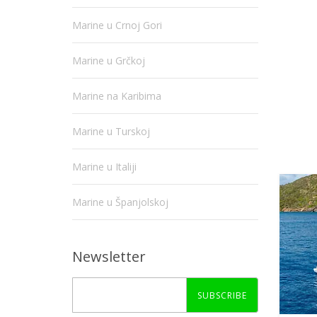
Marine u Crnoj Gori
Marine u Grčkoj
Marine na Karibima
Marine u Turskoj
Marine u Italiji
Marine u Španjolskoj
Newsletter
SUBSCRIBE