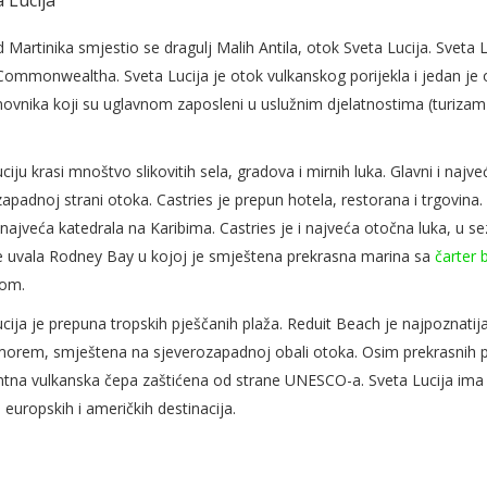
 Martinika smjestio se dragulj Malih Antila, otok Sveta Lucija. Sveta
Commonwealtha. Sveta Lucija je otok vulkanskog porijekla i jedan je o
ovnika koji su uglavnom zaposleni u uslužnim djelatnostima (turizam 
ciju krasi mnoštvo slikovitih sela, gradova i mirnih luka. Glavni i najv
apadnoj strani otoka. Castries je prepun hotela, restorana i trgovin
najveća katedrala na Karibima. Castries je i najveća otočna luka, u se
se uvala Rodney Bay u kojoj je smještena prekrasna marina sa
čarter
com.
cija je prepuna tropskih pješčanih plaža. Reduit Beach je najpoznatija
orem, smještena na sjeverozapadnoj obali otoka. Osim prekrasnih pla
tna vulkanska čepa zaštićena od strane UNESCO-a. Sveta Lucija ima
 europskih i američkih destinacija.