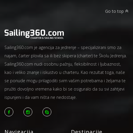
Go to top
Sailing360.com je agencija za jedrenje – specijalizirani smo za
najam, čarter plovila sa ili bez skipera (charter) te Školu Jedrenja.
Sailing360.com nudi osobnu pažnju, fleksibilnost i ljubaznost,
kao i veliko znanje i iskustvo u charteru. Kao rezultat toga, naše
se ponude mogu prilagoditi svim vašim potrebama i željama te
pružiti dovoljno vremena kako bi se osiguralo da su svi zahtjevi
ispunjeni i da vam ništa ne nedostaje.
Navigacija
Destinacije