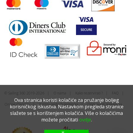
© Sailing 360 2019-2026
O nama
Kako rezervirati ?
FAQ
Ova stranica koristi kolačiće za pružanje boljeg
Online plaćanje
Zaštita osobnih podataka
Opći uvjeti poslovanja
korisničkog iskustva. Nastavkom pregleda stranice
slažete se s korištenjem kolačića. Više o kolačićima
možete pročitati
ovdje
.