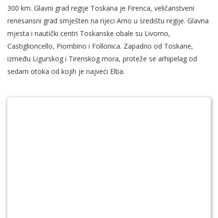
300 km. Glavni grad regije Toskana je Firenca, veličanstveni
renesansni grad smješten na rijeci Arno u središtu regije. Glavna
mjesta i nautički centri Toskanske obale su Livorno,
Castiglioncello, Piombino i Follonica. Zapadno od Toskane,
između Ligurskog i Tirenskog mora, proteže se arhipelag od
sedam otoka od kojih je najveći Elba.