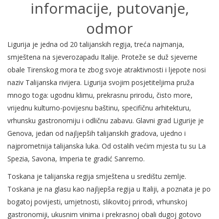
informacije, putovanje,
odmor
Ligurija je jedna od 20 talijanskih regija, treća najmanja,
smještena na sjeverozapadu Italije. Proteže se duž sjeverne
obale Tirenskog mora te zbog svoje atraktivnosti i ljepote nosi
naziv Talijanska rivijera. Ligurija svojim posjetiteljima pruža
mnogo toga: ugodnu klimu, prekrasnu prirodu, čisto more,
vrijednu kulturno-povijesnu baštinu, specifičnu arhitekturu,
vrhunsku gastronomiju i odličnu zabavu. Glavni grad Ligurije je
Genova, jedan od najljepših talijanskih gradova, ujedno i
najprometnija talijanska luka. Od ostalih većim mjesta tu su La
Spezia, Savona, Imperia te gradić Sanremo.
Toskana je talijanska regija smještena u središtu zemlje.
Toskana je na glasu kao najljepša regija u Italiji, a poznata je po
bogatoj povijesti, umjetnosti, slikovitoj prirodi, vrhunskoj
gastronomiji, ukusnim vinima i prekrasnoj obali dugoj gotovo