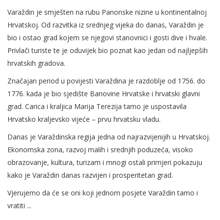
Varaždin je smješten na rubu Panonske nizine u kontinentalnoj
Hrvatskoj. Od razvitka iz srednjeg vijeka do danas, Varaždin je
bio i ostao grad kojem se njegovi stanovnici i gosti dive i hvale.
Privlači turiste te je oduvijek bio poznat kao jedan od najljepših
hrvatskih gradova.
Značajan period u povijesti Varaždina je razdoblje od 1756. do
1776. kada je bio sjedište Banovine Hrvatske i hrvatski glavni
grad. Carica i kraljica Marija Terezija tamo je uspostavila
Hrvatsko kraljevsko vijeće – prvu hrvatsku vladu.
Danas je Varaždinska regija jedna od najrazvijenijih u Hrvatskoj.
Ekonomska zona, razvoj malih i srednjih poduzeća, visoko
obrazovanje, kultura, turizam i mnogi ostali primjeri pokazuju
kako je Varaždin danas razvijen i prosperitetan grad.
Vjerujemo da će se oni koji jednom posjete Varaždin tamo i
vratiti ...