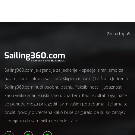
Go to top
Sailing360.com je agencija za jedrenje – specijalizirani smo za
najam, čarter plovila sa ili bez skipera (charter) te Školu Jedrenja.
Sailing360.com nudi osobnu pažnju, fleksibilnost i ljubaznost,
kao i veliko znanje i iskustvo u charteru. Kao rezultat toga, naše
se ponude mogu prilagoditi svim vašim potrebama i željama te
pružiti dovoljno vremena kako bi se osiguralo da su svi zahtjevi
ispunjeni i da vam ništa ne nedostaje.