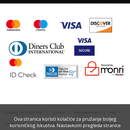
© Sailing 360 2019-2026
O nama
Kako rezervirati ?
FAQ
Ova stranica koristi kolačiće za pružanje boljeg
Online plaćanje
Zaštita osobnih podataka
Opći uvjeti poslovanja
korisničkog iskustva. Nastavkom pregleda stranice