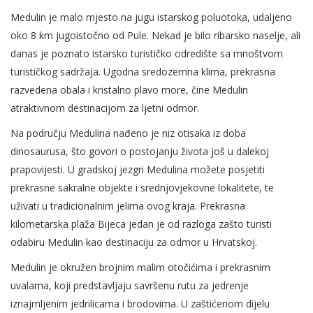
Medulin je malo mjesto na jugu istarskog poluotoka, udaljeno
oko 8 km jugoistočno od Pule. Nekad je bilo ribarsko naselje, ali
danas je poznato istarsko turističko odredište sa mnoštvom
turističkog sadržaja. Ugodna sredozemna klima, prekrasna
razvedena obala i kristalno plavo more, čine Medulin
atraktivnom destinacijom za ljetni odmor.
Na području Medulina nađeno je niz otisaka iz doba
dinosaurusa, što govori o postojanju života još u dalekoj
prapovijesti. U gradskoj jezgri Medulina možete posjetiti
prekrasne sakralne objekte i srednjovjekovne lokalitete, te
uživati u tradicionalnim jelima ovog kraja. Prekrasna
kilometarska plaža Bijeca jedan je od razloga zašto turisti
odabiru Medulin kao destinaciju za odmor u Hrvatskoj.
Medulin je okružen brojnim malim otočićima i prekrasnim
uvalama, koji predstavljaju savršenu rutu za jedrenje
iznajmljenim jedrilicama i brodovima. U zaštićenom dijelu