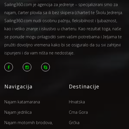
Sailing360.com je agencija za jedrenje – specijalizirani smo za
najam, čarter plovila sa ili bez skipera (charter) te Školu Jedrenja.
Sailing360.com nudi osobnu pažnju, fleksibilnost i ljubaznost,
kao i veliko znanje i iskustvo u charteru. Kao rezultat toga, naše
se ponude mogu prilagoditi svim vašim potrebama i željama te
pružiti dovoljno vremena kako bi se osiguralo da su svi zahtjevi
ispunjeni i da vam ništa ne nedostaje.
Navigacija
Destinacije
Najam katamarana
Hrvatska
Najam jedrilica
Crna Gora
Najam motornih brodova,
Grčka