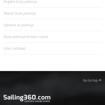
Regatni tečaj jedrenja
Vikend škola jedrenja
Oprema za jedrenje
Škola jedrenja termini i cijene
ISSA Certifikati
Go to top