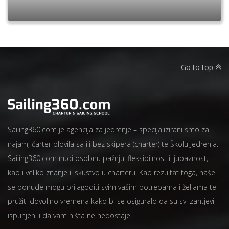
Go to top
Sailing360.com je agencija za jedrenje – specijalizirani smo za
najam, čarter plovila sa ili bez skipera (charter) te Školu Jedrenja.
Sailing360.com nudi osobnu pažnju, fleksibilnost i ljubaznost,
kao i veliko znanje i iskustvo u charteru. Kao rezultat toga, naše
se ponude mogu prilagoditi svim vašim potrebama i željama te
pružiti dovoljno vremena kako bi se osiguralo da su svi zahtjevi
ispunjeni i da vam ništa ne nedostaje.