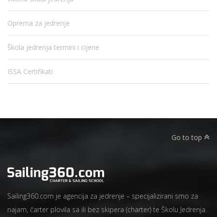
Oprema za jedrenje
Škola jedrenja termini i cijene
ISSA Certifikati
Go to top
Sailing360.com je agencija za jedrenje – specijalizirani smo za
najam, čarter plovila sa ili bez skipera (charter) te Školu Jedrenja.