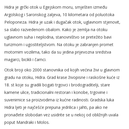
Hidra je grčki otok u Egejskom moru, smješten između
Argolskog i Saronskog zaljeva, 10 kilometara od poluotoka
Peloponeza. Hidra je uzak i dugačak otok, uglavnom stjenovit,
sa slabo razvedenom obalom. Kako je zemlja na otoku
uglavnom suha i neplodna, stanovništvo se pretežito bavi
turizmom i ugostiteljstvom. Na otoku je zabranjen promet
motornim vozilima, tako da su jedina prijevozna sredstva
magarci, bicikli i čamci.
Otok broji oko 2000 stanovnika od kojih većina živi u glavnom
gradu na otoku, Hidra. Grad krase živopisne i raskošne kuće iz
18. st koje su gradili bogati trgovci i brodograditelji, stare
kamene ulice, tradicionalni restoran i konobe, trgovine i
suvenirnice sa proizvodima iz kućne radinosti. Gradska luka
Hidra ljeti je najčešće prepuna jedrilica i jahti, pa ako ne
pronađete slobodan vez usidrite se u nekoj od obližnjih uvala
poput Mandraki i Molos.