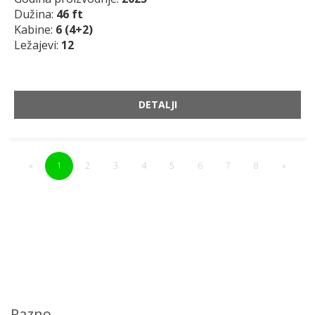
Dužina:
46 ft
Kabine:
6 (4+2)
Ležajevi:
12
DETALJI
«
1
2
3
4
5
6
7
8
»
Razno