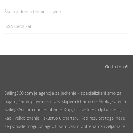
Škola jedrenja termini i cijene
ISSA Certifikati
Go to top
Sailing360.com je agencija za jedrenje – specijalizirani smo za
najam, čarter plovila sa ili bez skipera (charter) te Školu Jedrenja.
Sailing360.com nudi osobnu pažnju, fleksibilnost i ljubaznost,
kao i veliko znanje i iskustvo u charteru. Kao rezultat toga, naše
se ponude mogu prilagoditi svim vašim potrebama i željama te