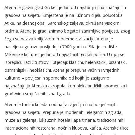
Atena je glavni grad Grčke i jedan od najstarijih i najznačajnijih
gradova na svijetu. Smještena je na južnom dijelu poluotoka
Atike, na desnoj obali Saronskog zaljeva, okružena visokim
brdima. Atena je grad iznimno bogate i zanimljive povijesti, zbog
čega se naziva kolijevkom moderne civilizacije. Atena je
naseljena gotovo posljednjih 7000 godina. Bila je središte
Mikenske kulture i jedan od najvažnijih grčkih polisa. U njoj se
isprepliću različiti stilovi i utjecaji; klasični, helenistički, bizantski,
osmanlijski i neoklasični. Atena je prepuna važnih i vrijednih
kulturno – povijesnih spomenika od kojih je zasigurno
najznačajnija Atenska akropola, kompleks antičkih spomenika i
građevina smještenih iznad grada.
Atena je turistički jedan od najrazvijenijih i najposjećenijih
gradova na svijetu. Prepuna je modernih i elegantnih zgrada,
muzeja i galerija, luksuznih hotela i apartmana, tradicionalnih i
internacionalnih restorana, noćnih klubova, kafića. Atenske ulice