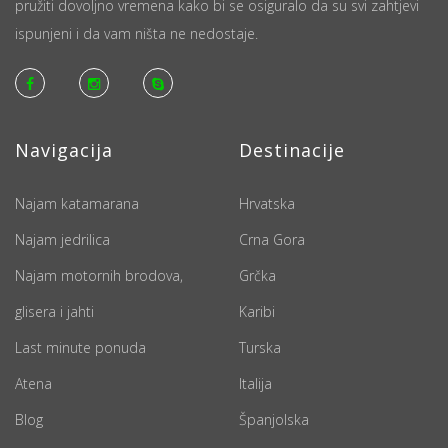
pružiti dovoljno vremena kako bi se osiguralo da su svi zahtjevi
ispunjeni i da vam ništa ne nedostaje.
Navigacija
Destinacije
Najam katamarana
Hrvatska
Najam jedrilica
Crna Gora
Najam motornih brodova,
Grčka
glisera i jahti
Karibi
Last minute ponuda
Turska
Atena
Italija
Blog
Španjolska