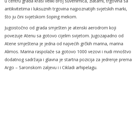
u centru grada krasi veliki broj suvenirnica, zlatarni, trgovina sa
antikvitetima i luksuznih trgovina najpoznatijih svjetskih marki,
što ju čini svjetskom šoping mekom.
Jugoistočno od grada smješten je atenski aerodrom koji
povezuje Atenu sa gotovo cijelim svijetom. Jugozapadno od
Atene smještena je jedna od najvećih grčkih marina, marina
Alimos. Marina raspolaže sa gotovo 1000 vezovi i nudi mnoštvo
dodatnog sadržaja i glavna je startna pozicija za jedrenje prema
Argo – Saronskom zaljevu i i Cikladi arhipelagu.