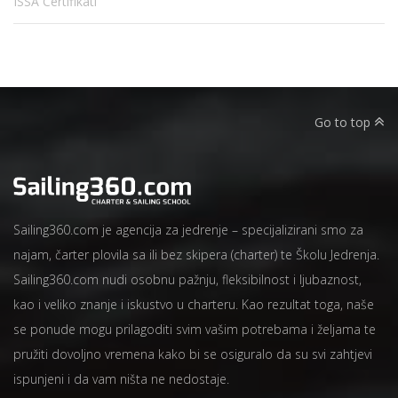
ISSA Certifikati
Go to top
Sailing360.com je agencija za jedrenje – specijalizirani smo za
najam, čarter plovila sa ili bez skipera (charter) te Školu Jedrenja.
Sailing360.com nudi osobnu pažnju, fleksibilnost i ljubaznost,
kao i veliko znanje i iskustvo u charteru. Kao rezultat toga, naše
se ponude mogu prilagoditi svim vašim potrebama i željama te
pružiti dovoljno vremena kako bi se osiguralo da su svi zahtjevi
ispunjeni i da vam ništa ne nedostaje.