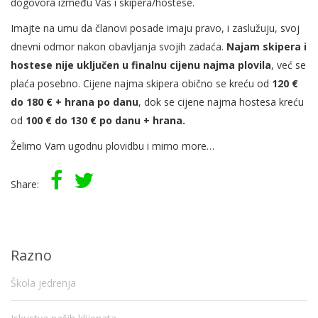
dogovora između Vas i skipera/hostese.
Imajte na umu da članovi posade imaju pravo, i zaslužuju, svoj
dnevni odmor nakon obavljanja svojih zadaća.
Najam skipera i
hostese nije uključen u finalnu cijenu najma plovila
, već se
plaća posebno. Cijene najma skipera obično se kreću od
120 €
do 180 € + hrana po danu
, dok se cijene najma hostesa kreću
od
100 € do 130 € po danu + hrana.
Želimo Vam ugodnu plovidbu i mirno more…
Share:
Razno
Škola jedrenja