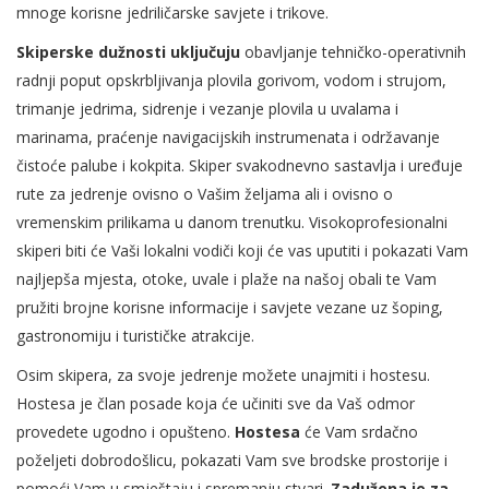
mnoge korisne jedriličarske savjete i trikove.
Skiperske dužnosti uključuju
obavljanje tehničko-operativnih
radnji poput opskrbljivanja plovila gorivom, vodom i strujom,
trimanje jedrima, sidrenje i vezanje plovila u uvalama i
marinama, praćenje navigacijskih instrumenata i održavanje
čistoće palube i kokpita. Skiper svakodnevno sastavlja i uređuje
rute za jedrenje ovisno o Vašim željama ali i ovisno o
vremenskim prilikama u danom trenutku. Visokoprofesionalni
skiperi biti će Vaši lokalni vodiči koji će vas uputiti i pokazati Vam
najljepša mjesta, otoke, uvale i plaže na našoj obali te Vam
pružiti brojne korisne informacije i savjete vezane uz šoping,
gastronomiju i turističke atrakcije.
Osim skipera, za svoje jedrenje možete unajmiti i hostesu.
Hostesa je član posade koja će učiniti sve da Vaš odmor
provedete ugodno i opušteno.
Hostesa
će Vam srdačno
poželjeti dobrodošlicu, pokazati Vam sve brodske prostorije i
pomoći Vam u smještaju i spremanju stvari.
Zadužena je za