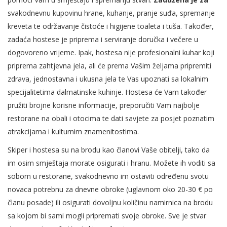
svakodnevnu kupovinu hrane, kuhanje, pranje suđa, spremanje
kreveta te održavanje čistoće i higijene toaleta i tuša. Također,
zadaća hostese je priprema i serviranje doručka i večere u
dogovoreno vrijeme. Ipak, hostesa nije profesionalni kuhar koji
priprema zahtjevna jela, ali će prema Vašim željama pripremiti
zdrava, jednostavna i ukusna jela te Vas upoznati sa lokalnim
specijalitetima dalmatinske kuhinje. Hostesa će Vam također
pružiti brojne korisne informacije, preporučiti Vam najbolje
restorane na obali i otocima te dati savjete za posjet poznatim
atrakcijama i kulturnim znamenitostima.
Skiper i hostesa su na brodu kao članovi Vaše obitelji, tako da
im osim smještaja morate osigurati i hranu. Možete ih voditi sa
sobom u restorane, svakodnevno im ostaviti određenu svotu
novaca potrebnu za dnevne obroke (uglavnom oko 20-30 € po
članu posade) ili osigurati dovoljnu količinu namirnica na brodu
sa kojom bi sami mogli pripremati svoje obroke. Sve je stvar