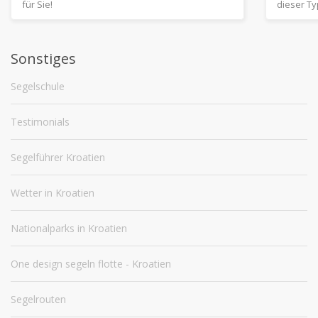
dieser Typ von Booten immer beliebter. Der
sorgen, 
niedrige Tiefgang bietet einen engeren Zugang
unverge
zu Stränden und Verankerung in der Nähe des
Mittelme
Sonstiges
Ufers.
Segelschule
Testimonials
Segelführer Kroatien
Wetter in Kroatien
Nationalparks in Kroatien
One design segeln flotte - Kroatien
Segelrouten