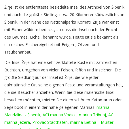
Žirje ist die entfernteste besiedelte Insel des Archipel von Šibenik
und auch die größte. Sie liegt etwa 20 Kilometer südwestlich von
Šibenik, in der Nähe des Nationalparks Kornati. Žirje war einst
mit Eichenwäldern bedeckt, so dass die Insel nach der Frucht
des Baumes, Eichel, benannt wurde. Heute ist sie bekannt als
ein reiches Fischereigebiet mit Feigen-, Oliven- und
Traubenanbau.
Die Insel Žirje hat eine sehr zerklüftete Küste mit zahlreichen
Buchten, umgeben von vielen Felsen, Riffen und Inselchen. Die
größte Siedlung auf der Insel ist Žirje, die wie jeder
dalmatinische Ort seine eigenen Feste und Veranstaltungen hat,
die die Besucher anziehen. Wenn Sie diese malerische Insel
besuchen möchten, mieten Sie einen schönen Katamaran oder
Segelboot in einem der nahe gelegenen Marinas:
marina
Mandalina - Šibenik
,
ACI marina Vodice
,
marina Tribunj
,
ACI
marina Jezera
,
Pirovac Stadthafen
,
marina Betina – Murter
,