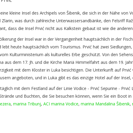
t eine kleine Insel des Archipels von Šibenik, die sich in der Nähe von V
l Zlarin, was durch zahlreiche Unterwassersandbänke, den Felsriff Ra
ant, dass die Insel Prvić nicht aus Kalkstein gebaut ist wie die andere
lkerung der Insel war in der Vergangenheit hauptsächlich in der Fisc
d lebt heute hauptsächlich vom Tourismus. Prvić hat zwei Siedlungen,
om Kulturministerium als kulturelles Erbe geschützt. Von den Sehensw
na aus dem 17. Jh. und die Kirche Mariä Himmelfahrt aus dem 19. Jahrh
igkeit mit dem Kloster in Luka besichtigen. Die Unterkunft auf Prvić
usern angeboten, und in Luka gibt es das einzige Hotel auf der Insel,
t täglich mit dem Festland auf der Linie Vodice - Prvić Sepurine - Prvić 
Strände und Buchten, die Sie besuchen können, wenn Sie ein Boot i
Jezera
,
marina Tribunj
,
ACI marina Vodice
,
marina Mandalina Šibenik
,