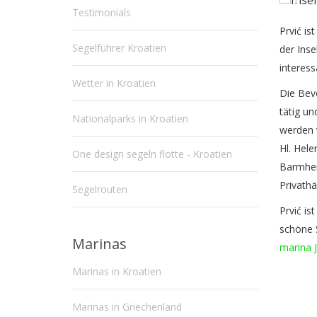
Testimonials
Prvić is
Segelführer Kroatien
der Inse
interess
Wetter in Kroatien
Die Bevö
tätig un
Nationalparks in Kroatien
werden v
Hl. Hele
One design segeln flotte - Kroatien
Barmherz
Privathä
Segelrouten
Prvić is
schöne 
Marinas
marina 
Marinas in Kroatien
Marinas in Griechenland