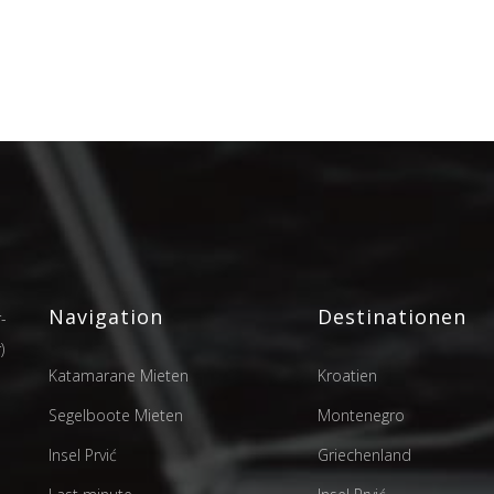
Navigation
Destinationen
-
)
Katamarane Mieten
Kroatien
Segelboote Mieten
Montenegro
Insel Prvić
Griechenland