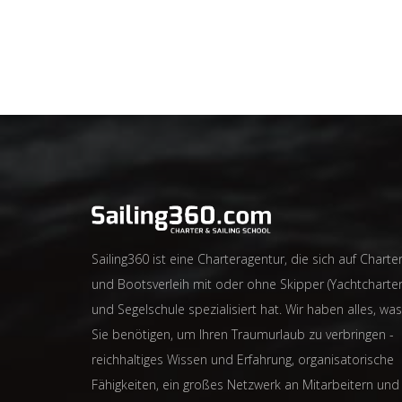
Sailing360 ist eine Charteragentur, die sich auf Charter
und Bootsverleih mit oder ohne Skipper (Yachtcharter
und Segelschule spezialisiert hat. Wir haben alles, was
Sie benötigen, um Ihren Traumurlaub zu verbringen -
reichhaltiges Wissen und Erfahrung, organisatorische
Fähigkeiten, ein großes Netzwerk an Mitarbeitern und