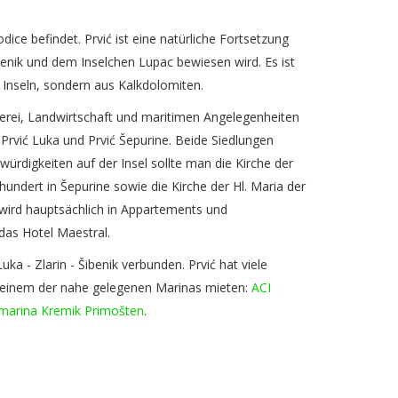
odice befindet. Prvić ist eine natürliche Fortsetzung
ženik und dem Inselchen Lupac bewiesen wird. Es ist
n Inseln, sondern aus Kalkdolomiten.
herei, Landwirtschaft und maritimen Angelegenheiten
 Prvić Luka und Prvić Šepurine. Beide Siedlungen
ürdigkeiten auf der Insel sollte man die Kirche der
undert in Šepurine sowie die Kirche der Hl. Maria der
 wird hauptsächlich in Appartements und
 das Hotel Maestral.
Luka - Zlarin - Šibenik verbunden. Prvić hat viele
n einem der nahe gelegenen Marinas mieten:
ACI
marina Kremik Primošten
.