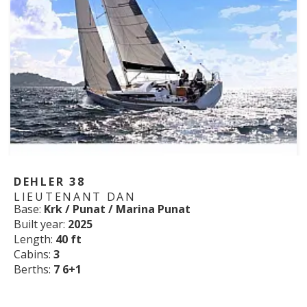
DEHLER 38
LIEUTENANT DAN
Base:
Krk / Punat / Marina Punat
Built year:
2025
Length:
40 ft
Cabins:
3
Berths:
7 6+1