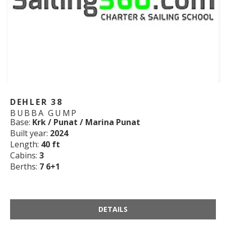
DEHLER 38
BUBBA GUMP
Base:
Krk / Punat / Marina Punat
Built year:
2024
Length:
40 ft
Cabins:
3
Berths:
7 6+1
DETAILS