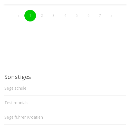
«
1
2
3
4
5
6
7
»
Sonstiges
Segelschule
Testimonials
Segelführer Kroatien