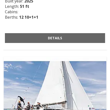
Built year:
2025
Length:
51 ft
Cabins:
Berths:
12 10+1+1
DETAILS