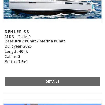
DEHLER 38
MRS. GUMP
Base:
Krk / Punat / Marina Punat
Built year:
2025
Length:
40 ft
Cabins:
3
Berths:
7 6+1
DETAILS