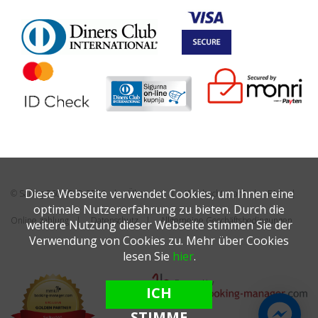
Diese Webseite verwendet Cookies, um Ihnen eine
© Sailing 360 2019-2026
Über uns
Wie bucht man?
FAQ
optimale Nutzererfahrung zu bieten. Durch die
Online zahlung
Datenschutz
Allgemeine Geschäftsbedingungen
weitere Nutzung dieser Webseite stimmen Sie der
Verwendung von Cookies zu. Mehr über Cookies
lesen Sie
hier
.
ICH
STIMME