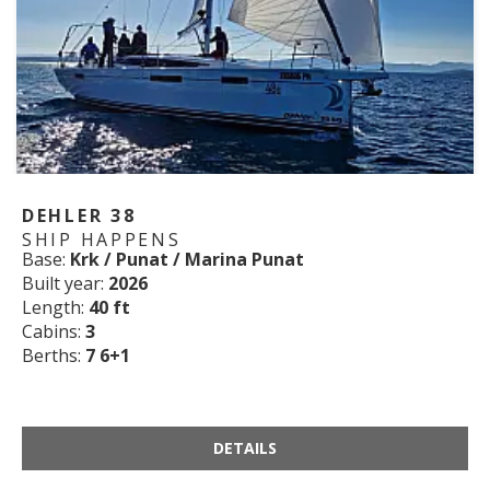
DEHLER 38
SHIP HAPPENS
Base:
Krk / Punat / Marina Punat
Built year:
2026
Length:
40 ft
Cabins:
3
Berths:
7 6+1
DETAILS