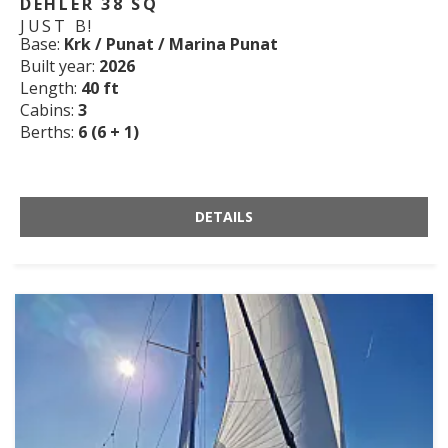
DEHLER 38 SQ
JUST B!
Base:
Krk / Punat / Marina Punat
Built year:
2026
Length:
40 ft
Cabins:
3
Berths:
6 (6 + 1)
DETAILS