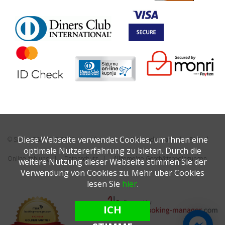
Diese Webseite verwendet Cookies, um Ihnen eine
© Sailing 360 2019-2026
Über uns
Wie bucht man?
FAQ
optimale Nutzererfahrung zu bieten. Durch die
Online zahlung
Datenschutz
Allgemeine Geschäftsbedingungen
weitere Nutzung dieser Webseite stimmen Sie der
Verwendung von Cookies zu. Mehr über Cookies
lesen Sie
hier
.
ICH